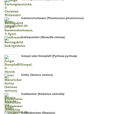
Gartenrotschwanz (Phoenicurus phoenicurus)
Gebirgsstelze (Motacilla cinerea)
Gimpel oder Dompfaff (Pyrrhula pyrrhula)
Girlitz (Serinus serinus)
Goldammer (Emberiza citrinella)
Goldhähnchen (Regulus)