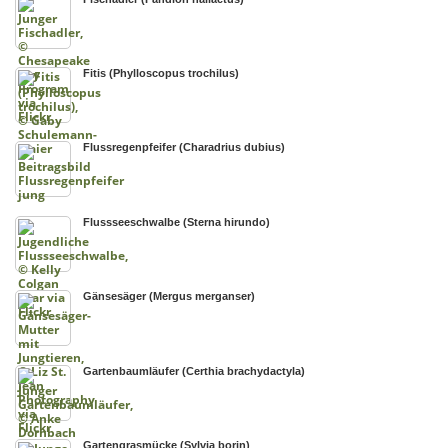
Fitis (Phylloscopus trochilus)
Flussregenpfeifer (Charadrius dubius)
Flussseeschwalbe (Sterna hirundo)
Gänsesäger (Mergus merganser)
Gartenbaumläufer (Certhia brachydactyla)
Gartengrasmücke (Sylvia borin)