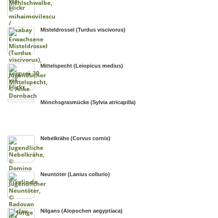
Misteldrossel (Turdus viscivorus)
Mittelspecht (Leiopicus medius)
Mönchsgrasmücke (Sylvia atricapilla)
Nebelkrähe (Corvus cornix)
Neuntöter (Lanius collurio)
Nilgans (Alopochen aegyptiaca)