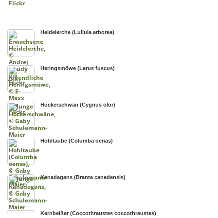
Heidelerche (Lullula arborea)
Heringsmöwe (Larus fuscus)
Höckerschwan (Cygnus olor)
Hohltaube (Columba oenas)
Kanadagans (Branta canadensis)
Kernbeißer (Coccothraustes coccothraustes)