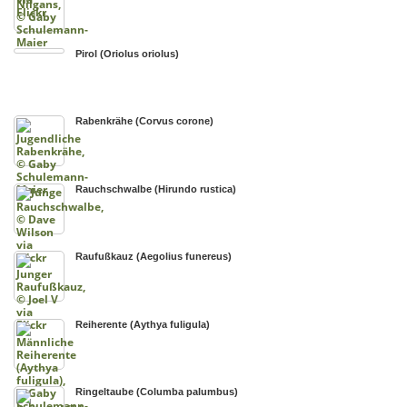
Pirol (Oriolus oriolus)
Rabenkrähe (Corvus corone)
Rauchschwalbe (Hirundo rustica)
Raufußkauz (Aegolius funereus)
Reiherente (Aythya fuligula)
Ringeltaube (Columba palumbus)