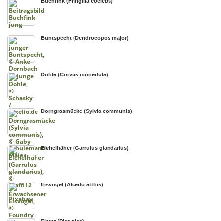
Buchfink (Fringilla coelebs)
Buntspecht (Dendrocopos major)
Dohle (Corvus monedula)
Dorngrasmücke (Sylvia communis)
Eichelhäher (Garrulus glandarius)
Eisvogel (Alcedo atthis)