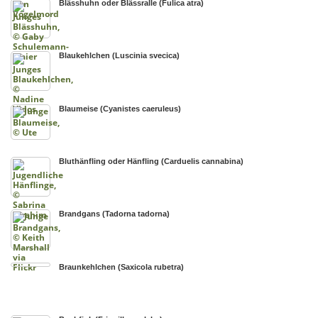
Blässhuhn oder Blässralle (Fulica atra)
Blaukehlchen (Luscinia svecica)
Blaumeise (Cyanistes caeruleus)
Bluthänfling oder Hänfling (Carduelis cannabina)
Brandgans (Tadorna tadorna)
Braunkehlchen (Saxicola rubetra)