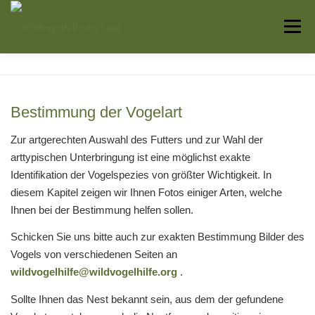
Zum
Inhalt
Menü
springen
Startseite
Über uns
Vogelwissen
Bestimmung der Vogelart
Auffangstationen
Zur artgerechten Auswahl des Futters und zur Wahl der
arttypischen Unterbringung ist eine möglichst exakte
Identifikation der Vogelspezies von größter Wichtigkeit. In
diesem Kapitel zeigen wir Ihnen Fotos einiger Arten, welche
Ihnen bei der Bestimmung helfen sollen.
Schicken Sie uns bitte auch zur exakten Bestimmung Bilder des
Vogels von verschiedenen Seiten an
wildvogelhilfe@wildvogelhilfe.org
.
Sollte Ihnen das Nest bekannt sein, aus dem der gefundene