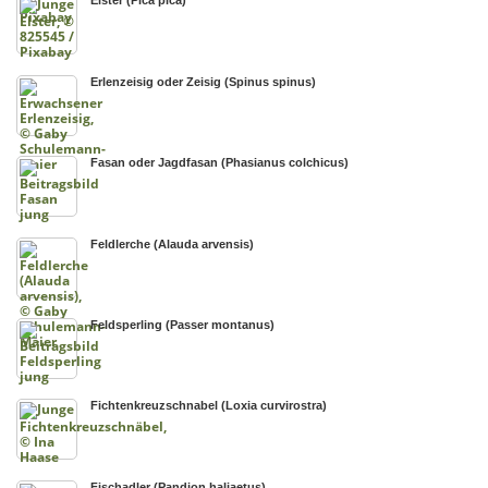
Elster (Pica pica)
Erlenzeisig oder Zeisig (Spinus spinus)
Fasan oder Jagdfasan (Phasianus colchicus)
Feldlerche (Alauda arvensis)
Feldsperling (Passer montanus)
Fichtenkreuzschnabel (Loxia curvirostra)
Fischadler (Pandion haliaetus)