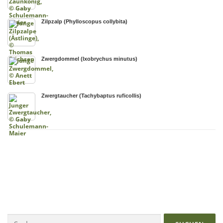
Zilpzalp (Phylloscopus collybita)
Zwergdommel (Ixobrychus minutus)
Zwergtaucher (Tachybaptus ruficollis)
Suchen