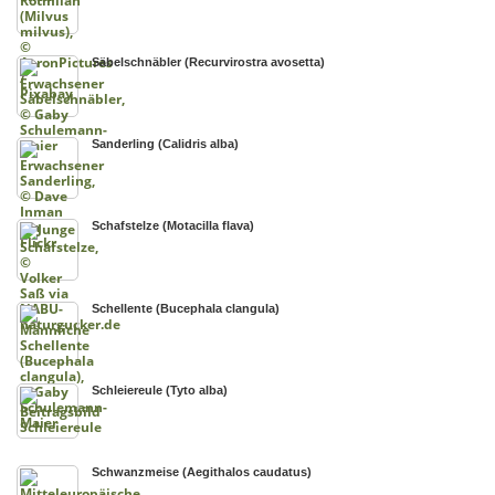
Säbelschnäbler (Recurvirostra avosetta)
Sanderling (Calidris alba)
Schafstelze (Motacilla flava)
Schellente (Bucephala clangula)
Schleiereule (Tyto alba)
Schwanzmeise (Aegithalos caudatus)