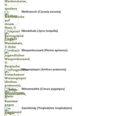
Weißstorch (Ciconia ciconia)
Wendehals (Jynx torquilla)
Wespenbussard (Pernis apivorus)
Wiesenpieper (Anthus pratensis)
Wiesenweihe (Circus pygargus)
Zaunkönig (Troglodytes troglodytes)