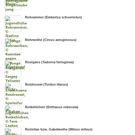
Rohrammer (Emberiza schoeniclus)
Rohrweihe (Circus aeruginosus)
Rostgans (Tadorna ferruginea)
Rotdrossel (Turdus iliacus)
Rotkehlchen (Erithacus rubecula)
Rotmilan bzw. Gabelweihe (Milvus milvus)