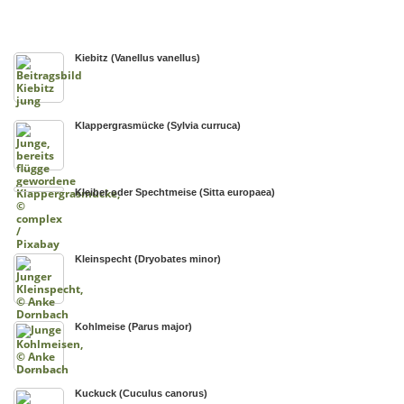
Kiebitz (Vanellus vanellus)
Klappergrasmücke (Sylvia curruca)
Kleiber oder Spechtmeise (Sitta europaea)
Kleinspecht (Dryobates minor)
Kohlmeise (Parus major)
Kuckuck (Cuculus canorus)