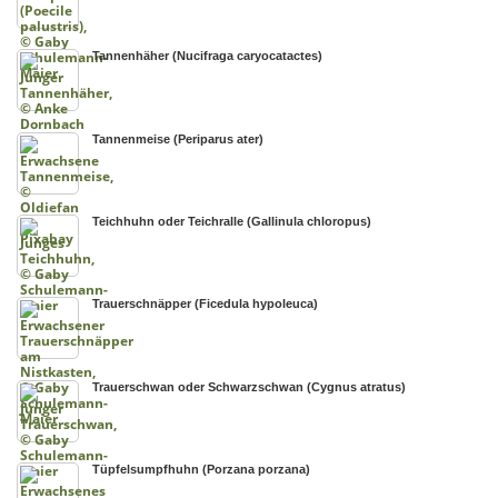
Tannenhäher (Nucifraga caryocatactes)
Tannenmeise (Periparus ater)
Teichhuhn oder Teichralle (Gallinula chloropus)
Trauerschnäpper (Ficedula hypoleuca)
Trauerschwan oder Schwarzschwan (Cygnus atratus)
Tüpfelsumpfhuhn (Porzana porzana)