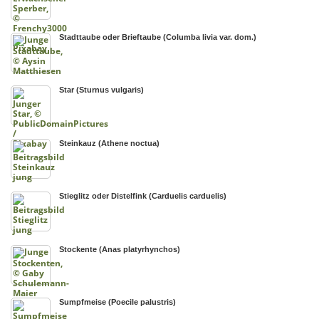
Stadttaube oder Brieftaube (Columba livia var. dom.)
Star (Sturnus vulgaris)
Steinkauz (Athene noctua)
Stieglitz oder Distelfink (Carduelis carduelis)
Stockente (Anas platyrhynchos)
Sumpfmeise (Poecile palustris)