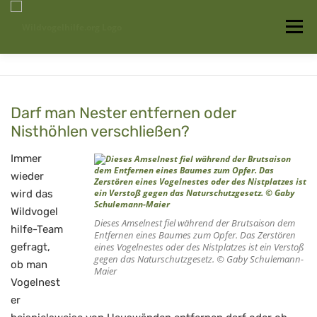
Zum
Inhalt
Menü
springen
Startseite
Über uns
Vogelwissen
Darf man Nester entfernen oder
Nisthöhlen verschließen?
Auffangstationen
Immer
wieder
wird das
Wildvogel
Dieses Amselnest fiel während der Brutsaison dem
hilfe-Team
Entfernen eines Baumes zum Opfer. Das Zerstören
gefragt,
eines Vogelnestes oder des Nistplatzes ist ein Verstoß
gegen das Naturschutzgesetz. © Gaby Schulemann-
ob man
Maier
Vogelnest
er