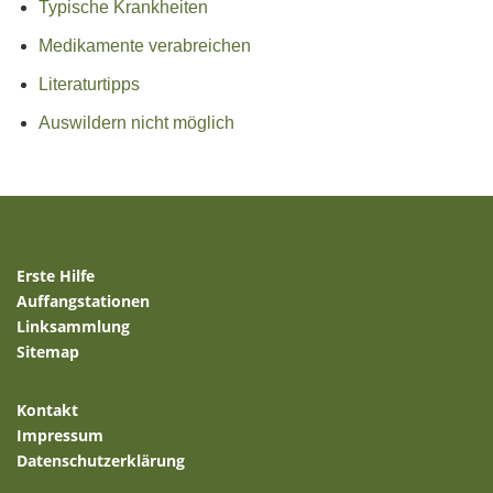
Typische Krankheiten
Medikamente verabreichen
Literaturtipps
Auswildern nicht möglich
Erste Hilfe
Auffangstationen
Linksammlung
Sitemap
Kontakt
Impressum
Datenschutzerklärung