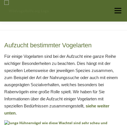
Zum
Inhalt
Menü
springen
Startseite
Über uns
Vogelwissen
Aufzucht bestimmter Vogelarten
Auffangstationen
Für einige Vogelarten sind bei der Aufzucht eine ganze Reihe
wichtiger Besonderheiten zu beachten. Dies hängt mit der
speziellen Lebensweise der jeweiligen Spezies zusammen,
zum Beispiel der Art der Nahrungssuche oder auch mit einem
ausgeprägten Sozialverhalten, welches besonders bei
Rabenvögeln eine große Rolle spielt. Wir haben für Sie
Informationen über die Aufzucht einiger Vogelarten mit
speziellen Bedürfnissen zusammengestellt,
siehe weiter
unten
.