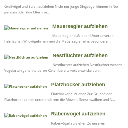
Greifvögel und Eulen aufziehen Nicht nur junge Singvögel können in Not
geraten oder ihre Eltern ve...
Mauersegler aufziehen
Mauersegler aufziehen Unter unseren
heimischen Wildvögeln nehmen die Mauersegler eine besondere ...
Nestflüchter aufziehen
Nestflüchter aufziehen Nestflüchter werden
Vogelarten genannt, deren Küken bereits weit entwickelt un...
Platzhocker aufziehen
Platzhocker aufziehen Zur Gruppe der
Platzhocker zählen unter anderem die Möwen, Seeschwalben und N...
Rabenvögel aufziehen
Rabenvögel aufziehen Zu unseren