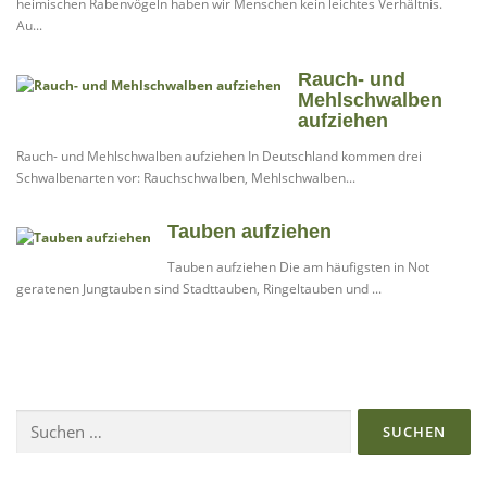
heimischen Rabenvögeln haben wir Menschen kein leichtes Verhältnis.
Au...
Rauch- und
Mehlschwalben
aufziehen
Rauch- und Mehlschwalben aufziehen In Deutschland kommen drei
Schwalbenarten vor: Rauchschwalben, Mehlschwalben...
Tauben aufziehen
Tauben aufziehen Die am häufigsten in Not
geratenen Jungtauben sind Stadttauben, Ringeltauben und ...
Suchen
nach: