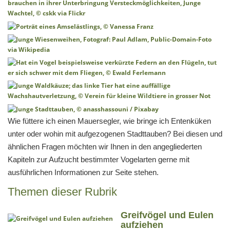
Wie füttere ich einen Mauersegler, wie bringe ich Entenküken
unter oder wohin mit aufgezogenen Stadttauben? Bei diesen und
ähnlichen Fragen möchten wir Ihnen in den angegliederten
Kapiteln zur Aufzucht bestimmter Vogelarten gerne mit
ausführlichen Informationen zur Seite stehen.
Themen dieser Rubrik
Greifvögel und Eulen
aufziehen