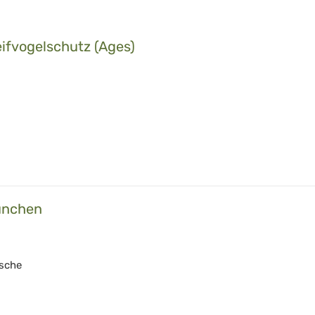
ifvogelschutz (Ages)
ünchen
ische