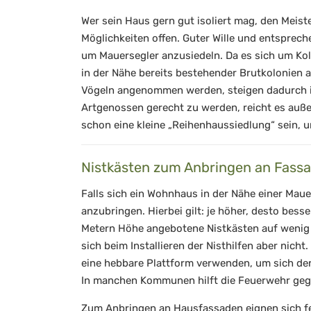
Wer sein Haus gern gut isoliert mag, den Meis
Möglichkeiten offen. Guter Wille und entsprec
um Mauersegler anzusiedeln. Da es sich um Kolo
in der Nähe bereits bestehender Brutkolonien 
Vögeln angenommen werden, steigen dadurch i
Artgenossen gerecht zu werden, reicht es auße
schon eine kleine „Reihenhaussiedlung“ sein, um
Nistkästen zum Anbringen an Fass
Falls sich ein Wohnhaus in der Nähe einer Maue
anzubringen. Hierbei gilt: je höher, desto besse
Metern Höhe angebotene Nistkästen auf wenig 
sich beim Installieren der Nisthilfen aber nicht
eine hebbare Plattform verwenden, um sich der
In manchen Kommunen hilft die Feuerwehr gege
Zum Anbringen an Hausfassaden eignen sich fer