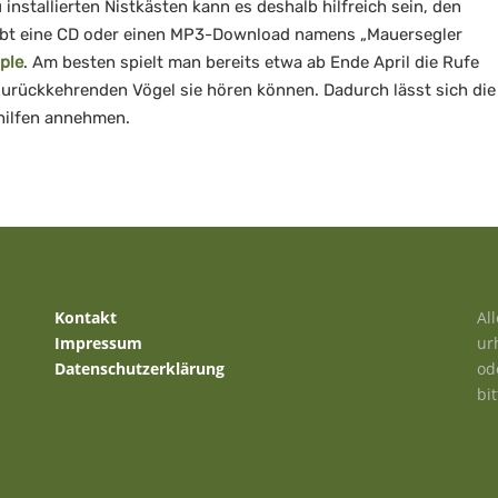
nstallierten Nistkästen kann es deshalb hilfreich sein, den
gibt eine CD oder einen MP3-Download namens „Mauersegler
ple
. Am besten spielt man bereits etwa ab Ende April die Rufe
zurückkehrenden Vögel sie hören können. Dadurch lässt sich die
thilfen annehmen.
Kontakt
Al
Impressum
ur
Datenschutzerklärung
od
bi