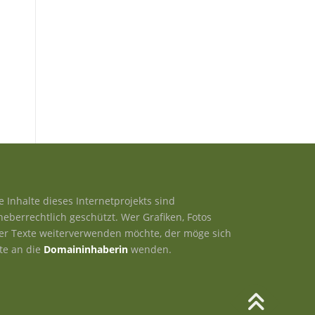
le Inhalte dieses Internetprojekts sind
heberrechtlich geschützt. Wer Grafiken, Fotos
er Texte weiterverwenden möchte, der möge sich
tte an die
Domaininhaberin
wenden.