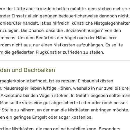
tern der Lüfte aber trotzdem helfen möchte, dem stehen mehrere
hender Einsatz allein genügen bedauerlicherweise dennoch nicht,
niebrüter handelt, ist es hilfreich, künstliche Nistgelegenheite
anzulegen. Die Chance, dass die „Sozialwohnungen“ von den
mmens. Um dem Bedürfnis der Vögel nach der Nähe ihrer
rdem nicht aus, nur einen Nistkasten aufzuhängen. Es sollte
 die gefiederten Flugkünstler zufrieden zu stellen.
aden und Dachbalken
rseglerkolonie befindet, ist es ratsam, Einbaunistkästen
r. Mauersegler lieben luftige Höhen, weshalb in nur zwei bis drei
Akzeptanz bei den Vögeln stoßen. In Gefahr begeben sollte ma
. Man sollte stets eine gut abgesicherte Leiter oder noch besser
 Stelle zu nähern, an der man die Nistkästen anbringen möchte.
n ein geringes Entgelt oder sogar kostenlos.
tige Nistkästen, die man online bestellen kann. Besonders