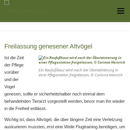
Zum
Inhalt
Menü
springen
Startseite
Über uns
Vogelwissen
Freilassung genesener Altvögel
Auffangstationen
Ist die Zeit
der Pflege
Ein Raufußkauz wird nach der Überwinterung in
vorüber
einer Pflegestation freigelassen, © Corinna Heinrich
und der
Vogel
genesen, sollte er sicherheitshalber noch einmal dem
behandelnden Tierarzt vorgestellt werden, bevor man ihn wieder
in die Freiheit entlässt.
Wichtig ist, dass Altvögel, die über längere Zeit eine Verletzung
auskurieren mussten, erst eine Weile Flugtraining benötigen, um