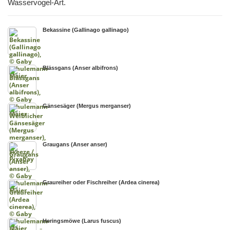
Wasservogel-Art.
Bekassine (Gallinago gallinago)
Blässgans (Anser albifrons)
Gänsesäger (Mergus merganser)
Graugans (Anser anser)
Graureiher oder Fischreiher (Ardea cinerea)
Heringsmöwe (Larus fuscus)