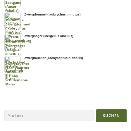
Zwergdommel (Ixobrychus minutus)
Zwergsäger (Mergellus albellus)
Zwergtaucher (Tachybaptus ruficollis)
Suchen
nach: