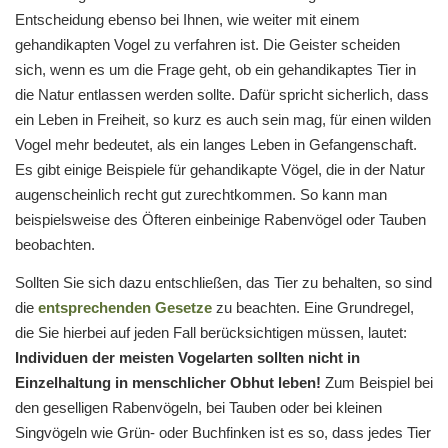
Entscheidung ebenso bei Ihnen, wie weiter mit einem
gehandikapten Vogel zu verfahren ist. Die Geister scheiden
sich, wenn es um die Frage geht, ob ein gehandikaptes Tier in
die Natur entlassen werden sollte. Dafür spricht sicherlich, dass
ein Leben in Freiheit, so kurz es auch sein mag, für einen wilden
Vogel mehr bedeutet, als ein langes Leben in Gefangenschaft.
Es gibt einige Beispiele für gehandikapte Vögel, die in der Natur
augenscheinlich recht gut zurechtkommen. So kann man
beispielsweise des Öfteren einbeinige Rabenvögel oder Tauben
beobachten.
Sollten Sie sich dazu entschließen, das Tier zu behalten, so sind
die
entsprechenden Gesetze
zu beachten. Eine Grundregel,
die Sie hierbei auf jeden Fall berücksichtigen müssen, lautet:
Individuen der meisten Vogelarten sollten nicht in
Einzelhaltung in menschlicher Obhut leben!
Zum Beispiel bei
den geselligen Rabenvögeln, bei Tauben oder bei kleinen
Singvögeln wie Grün- oder Buchfinken ist es so, dass jedes Tier