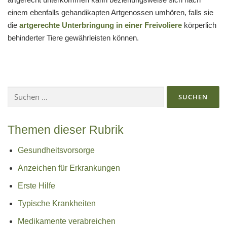
einem ebenfalls gehandikapten Artgenossen umhören, falls sie
die
artgerechte Unterbringung in einer Freivoliere
körperlich
behinderter Tiere gewährleisten können.
Suchen
nach:
Themen dieser Rubrik
Gesundheitsvorsorge
Anzeichen für Erkrankungen
Erste Hilfe
Typische Krankheiten
Medikamente verabreichen