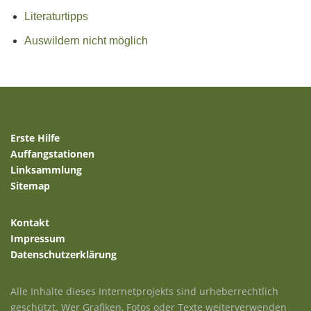
Literaturtipps
Auswildern nicht möglich
Erste Hilfe
Auffangstationen
Linksammlung
Sitemap
Kontakt
Impressum
Datenschutzerklärung
Alle Inhalte dieses Internetprojekts sind urheberrechtlich
geschützt. Wer Grafiken, Fotos oder Texte weiterverwenden