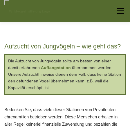
Zum
Inhalt
Menü
springen
Startseite
Über uns
Vogelwissen
Aufzucht von Jungvögeln – wie geht das?
Auffangstationen
Die Aufzucht von Jungvögeln sollte am besten von einer
damit erfahrenen
Auffangstation
übernommen werden.
Unsere Aufzuchthinweise dienen dem Fall, dass keine Station
den gefundenen Vogel übernehmen kann, z.B. weil die
Kapazität erschöpft ist.
Bedenken Sie, dass viele dieser Stationen von Privatleuten
ehrenamtlich betrieben werden. Diese Menschen erhalten in
aller Regel keinerlei finanzielle Zuwendung und bezahlen die