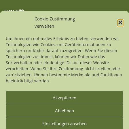
Erste Hilfe
Auffangstationen
Cookie-Zustimmung
Linksammlung
verwalten
Sitemap
Um Ihnen ein optimales Erlebnis zu bieten, verwenden wir
Technologien wie Cookies, um Geräteinformationen zu
Kontakt
speichern und/oder darauf zuzugreifen. Wenn Sie diesen
Impressum
Technologien zustimmst, können wir Daten wie das
Datenschutzerklärung
Surfverhalten oder eindeutige IDs auf dieser Website
verarbeiten. Wenn Sie Ihre Zustimmung nicht erteilen oder
zurückziehen, können bestimmte Merkmale und Funktionen
Alle Inhalte dieses Internetprojekts sind urheberrechtlich
beeinträchtigt werden.
geschützt. Wer Grafiken, Fotos oder Texte weiterverwenden
möchte, der möge sich bitte an die
Domaininhaberin
wenden.
Akzeptieren
Ablehnen
Einstellungen ansehen
Copyright © 2026 Wildvogelhilfe.org
–
OnePress
Theme von