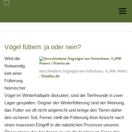
Zum
Inhalt
Menü
springen
Startseite
Über uns
Vogelwissen
Vögel füttern: ja oder nein?
Auffangstationen
Wird die
Notwendig
Verschiedene Singvögel am Futterhaus, © JPW. Peters
keit einer
/
Pixelio.de
Fütterung
heimischer
Vögel im Winterhalbjahr diskutiert, sind die Tierfreunde in zwei
Lager gespalten. Gegner der Winterfütterung sind der Meinung,
das Futter sei oft nicht artgerecht und bringe den Tieren daher
den sicheren Tod. Ferner stellt die Fütterung ihrer Ansicht nach
einen massiven Eingriff in die natürlichen Prozesse unseres