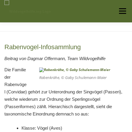
Zum
Inhalt
Menü
springen
Startseite
Über uns
Vogelwissen
Rabenvogel-Infosammlung
Auffangstationen
Beitrag von Dagmar Offermann, Team Wildvogelhilfe
Die Familie
der
Rabenkrähe, © Gaby Schulemann-Maier
Rabenvöge
l (Corvidae) gehört zur Unterordnung der Singvögel (Passeri),
welche wiederum zur Ordnung der Sperlingsvögel
(Passeriformes) zählt. Hierarchisch dargestellt, sieht die
taxonomische Einordnung demnach so aus:
Klasse: Vögel (Aves)