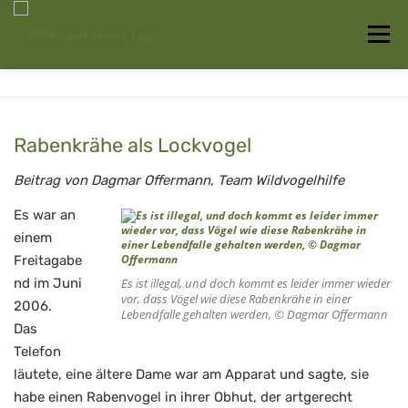
Zum
Inhalt
Menü
springen
Startseite
Über uns
Vogelwissen
Rabenkrähe als Lockvogel
Auffangstationen
Beitrag von Dagmar Offermann, Team Wildvogelhilfe
Es war an
einem
Freitagabe
nd im Juni
Es ist illegal, und doch kommt es leider immer wieder
vor, dass Vögel wie diese Rabenkrähe in einer
2006.
Lebendfalle gehalten werden, © Dagmar Offermann
Das
Telefon
läutete, eine ältere Dame war am Apparat und sagte, sie
habe einen Rabenvogel in ihrer Obhut, der artgerecht