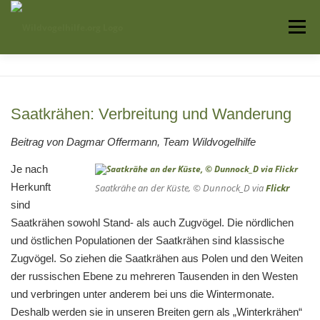
Zum
Inhalt
Menü
springen
Startseite
Über uns
Vogelwissen
Saatkrähen: Verbreitung und Wanderung
Auffangstationen
Beitrag von Dagmar Offermann, Team Wildvogelhilfe
Je nach
Herkunft
Saatkrähe an der Küste, © Dunnock_D via
Flickr
sind
Saatkrähen sowohl Stand- als auch Zugvögel. Die nördlichen
und östlichen Populationen der Saatkrähen sind klassische
Zugvögel. So ziehen die Saatkrähen aus Polen und den Weiten
der russischen Ebene zu mehreren Tausenden in den Westen
und verbringen unter anderem bei uns die Wintermonate.
Deshalb werden sie in unseren Breiten gern als „Winterkrähen“