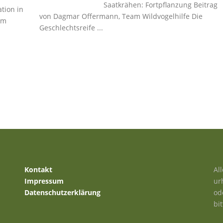
Saatkrähen: Fortpflanzung Beitrag
tion in
von Dagmar Offermann, Team Wildvogelhilfe Die
Geschlechtsreife ...
Kontakt
Al
Impressum
ur
Datenschutzerklärung
od
bi