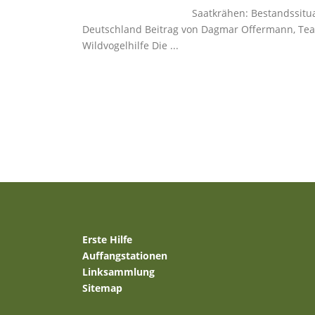
Saatkrähen: Bestandssitua
Deutschland Beitrag von Dagmar Offermann, Team
Wildvogelhilfe Die ...
Erste Hilfe
Auffangstationen
Linksammlung
Sitemap