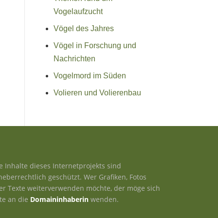
Vogelaufzucht
Vögel des Jahres
Vögel in Forschung und
Nachrichten
Vogelmord im Süden
Volieren und Volierenbau
le Inhalte dieses Internetprojekts sind
heberrechtlich geschützt. Wer Grafiken, Fotos
er Texte weiterverwenden möchte, der möge sich
tte an die
Domaininhaberin
wenden.