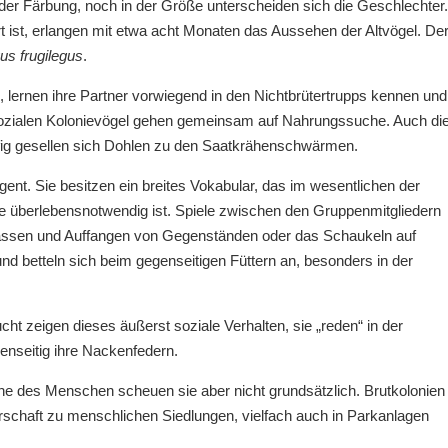
 der Färbung, noch in der Größe unterscheiden sich die Geschlechter.
 ist, erlangen mit etwa acht Monaten das Aussehen der Altvögel. De
us frugilegus
.
, lernen ihre Partner vorwiegend in den Nichtbrütertrupps kennen und
ozialen Kolonievögel gehen gemeinsam auf Nahrungssuche. Auch di
ig gesellen sich Dohlen zu den Saatkrähenschwärmen.
gent. Sie besitzen ein breites Vokabular, das im wesentlichen der
re überlebensnotwendig ist. Spiele zwischen den Gruppenmitgliedern
nlassen und Auffangen von Gegenständen oder das Schaukeln auf
nd betteln sich beim gegenseitigen Füttern an, besonders in der
t zeigen dieses äußerst soziale Verhalten, sie „reden“ in der
nseitig ihre Nackenfedern.
e des Menschen scheuen sie aber nicht grundsätzlich. Brutkolonien
arschaft zu menschlichen Siedlungen, vielfach auch in Parkanlagen