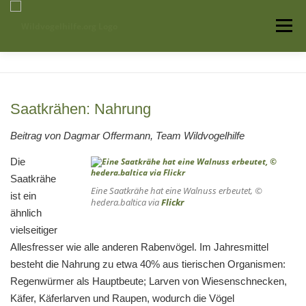
Zum
Inhalt
Menü
springen
Startseite
Über uns
Vogelwissen
Saatkrähen: Nahrung
Auffangstationen
Beitrag von Dagmar Offermann, Team Wildvogelhilfe
Die
Saatkrähe
Eine Saatkrähe hat eine Walnuss erbeutet, ©
ist ein
hedera.baltica via
Flickr
ähnlich
vielseitiger
Allesfresser wie alle anderen Rabenvögel. Im Jahresmittel
besteht die Nahrung zu etwa 40% aus tierischen Organismen:
Regenwürmer als Hauptbeute; Larven von Wiesenschnecken,
Käfer, Käferlarven und Raupen, wodurch die Vögel