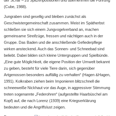
der Schar – zu Spitzenpositionen und übernehmen die Führung
(Cube, 1988).
Jungraben sind gesellig und bleiben zunächst als
Geschwistergemeinschaft zusammen. Meist im Spätherbst
schließen sie sich einem Jungvogelverband an, machen
gemeinsame Streifzüge, fressen und nächtigen auch in der
Gruppe. Das Baden und die anschließende Gefiederpflege
wirken ansteckend. Auch das Sonnen- und Schneebad sind
beliebt. Dabei bilden sich kleine Untergruppen und Spielbünde.
„Eine gute Möglichkeit, die eigene Position der Umwelt bekannt
zu geben, besteht für viele Tiere darin, sich gegenüber
Artgenossen besonders auffällig zu verhalten“ (Hagen &Hagen,
1991). Kolkraben ziehen beim Imponieren blitzschnell die
schneeweiße Nickhaut vor das Auge, in aggressiver Stimmung
treten sogenannte „Federohren“ (aufgestellte Haarbüschel am
Kopf) auf, die nach Lorenz (1939) eine Kriegserklärung
bedeuten und die Angriffslust zeigen.