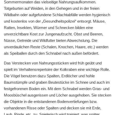
Sommermonaten das vielseitige Nahrungsaufkommen.
Totgeburten auf Weiden, in den Gehegen und in der freien
Wildbahn oder aufgefundene Schlachtabfälle werden hygienisch
und kostenlos von der „Gesundheitspolizei“ entsorgt. Mäuse,
Ratten, Insekten, Würmer und Schnecken bilden eine
unverzichtbare Kost zur Jungenaufzucht. Obst und Beeren,
Nüsse, Getreide und Wildfutter bieten Abwechslung. Die
unverdaulichen Reste (Schalen, Knochen, Haare, etc.) werden
als Speiballen durch den Schnabel nach außen befördert.
Das Verstecken von Nahrungsstücken wird früh geübt und
spielt im Verhaltensrepertoire der Kolkraben eine wichtige Rolle.
Die Vögel benutzen dazu Spalten, Erdlöcher und hohle
Baumstümpfe und graben Beutestücke im Schnee und auch im
festgefrorenen Boden ein. Mit dem Schnabel werden Gras- und
Moosbüschel ausgerissen und Löcher ausgehoben. Sie stecken
die Objekte in die entstandenen Bodenvertiefungen bzw.
vorhandenen Risse oder Spalten und decken sie mit Erde,
Laub, Rinde, etc. zu. Spielerisch wird trainiert, was später