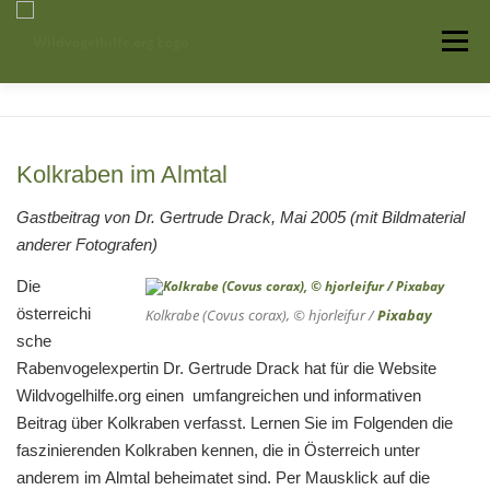
Zum
Inhalt
Menü
springen
Startseite
Über uns
Vogelwissen
Kolkraben im Almtal
Auffangstationen
Gastbeitrag von Dr. Gertrude Drack, Mai 2005 (mit Bildmaterial
anderer Fotografen)
Die
österreichi
Kolkrabe (
Covus corax
), © hjorleifur /
Pixabay
sche
Rabenvogelexpertin Dr. Gertrude Drack hat für die Website
Wildvogelhilfe.org einen umfangreichen und informativen
Beitrag über Kolkraben verfasst. Lernen Sie im Folgenden die
faszinierenden Kolkraben kennen, die in Österreich unter
anderem im Almtal beheimatet sind. Per Mausklick auf die