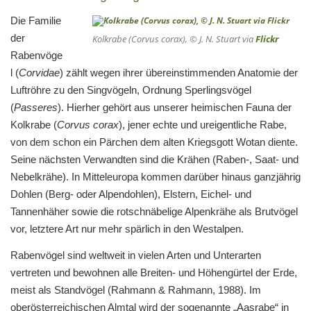
Die Familie
der
Kolkrabe (
Corvus corax
), © J. N. Stuart via
Flickr
Rabenvöge
l (
Corvidae
) zählt wegen ihrer übereinstimmenden Anatomie der
Luftröhre zu den Singvögeln, Ordnung Sperlingsvögel
(
Passeres
). Hierher gehört aus unserer heimischen Fauna der
Kolkrabe (
Corvus corax
), jener echte und ureigentliche Rabe,
von dem schon ein Pärchen dem alten Kriegsgott Wotan diente.
Seine nächsten Verwandten sind die Krähen (Raben-, Saat- und
Nebelkrähe). In Mitteleuropa kommen darüber hinaus ganzjährig
Dohlen (Berg- oder Alpendohlen), Elstern, Eichel- und
Tannenhäher sowie die rotschnäbelige Alpenkrähe als Brutvögel
vor, letztere Art nur mehr spärlich in den Westalpen.
Rabenvögel sind weltweit in vielen Arten und Unterarten
vertreten und bewohnen alle Breiten- und Höhengürtel der Erde,
meist als Standvögel (Rahmann & Rahmann, 1988). Im
oberösterreichischen Almtal wird der sogenannte „Aasrabe“ in