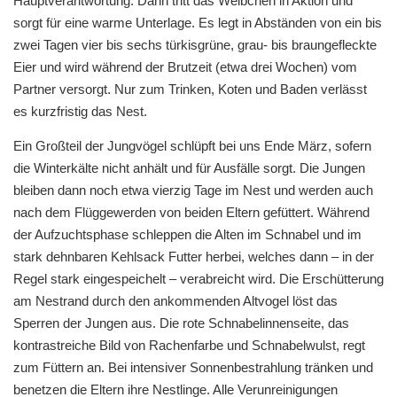
Hauptverantwortung. Dann tritt das Weibchen in Aktion und
sorgt für eine warme Unterlage. Es legt in Abständen von ein bis
zwei Tagen vier bis sechs türkisgrüne, grau- bis braungefleckte
Eier und wird während der Brutzeit (etwa drei Wochen) vom
Partner versorgt. Nur zum Trinken, Koten und Baden verlässt
es kurzfristig das Nest.
Ein Großteil der Jungvögel schlüpft bei uns Ende März, sofern
die Winterkälte nicht anhält und für Ausfälle sorgt. Die Jungen
bleiben dann noch etwa vierzig Tage im Nest und werden auch
nach dem Flüggewerden von beiden Eltern gefüttert. Während
der Aufzuchtsphase schleppen die Alten im Schnabel und im
stark dehnbaren Kehlsack Futter herbei, welches dann – in der
Regel stark eingespeichelt – verabreicht wird. Die Erschütterung
am Nestrand durch den ankommenden Altvogel löst das
Sperren der Jungen aus. Die rote Schnabelinnenseite, das
kontrastreiche Bild von Rachenfarbe und Schnabelwulst, regt
zum Füttern an. Bei intensiver Sonnenbestrahlung tränken und
benetzen die Eltern ihre Nestlinge. Alle Verunreinigungen