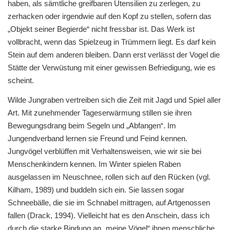
haben, als sämtliche greifbaren Utensilien zu zerlegen, zu
zerhacken oder irgendwie auf den Kopf zu stellen, sofern das
„Objekt seiner Begierde“ nicht fressbar ist. Das Werk ist
vollbracht, wenn das Spielzeug in Trümmern liegt. Es darf kein
Stein auf dem anderen bleiben. Dann erst verlässt der Vogel die
Stätte der Verwüstung mit einer gewissen Befriedigung, wie es
scheint.
Wilde Jungraben vertreiben sich die Zeit mit Jagd und Spiel aller
Art. Mit zunehmender Tageserwärmung stillen sie ihren
Bewegungsdrang beim Segeln und „Abfangen“. Im
Jungendverband lernen sie Freund und Feind kennen.
Jungvögel verblüffen mit Verhaltensweisen, wie wir sie bei
Menschenkindern kennen. Im Winter spielen Raben
ausgelassen im Neuschnee, rollen sich auf den Rücken (vgl.
Kilham, 1989) und buddeln sich ein. Sie lassen sogar
Schneebälle, die sie im Schnabel mittragen, auf Artgenossen
fallen (Drack, 1994). Vielleicht hat es den Anschein, dass ich
durch die starke Bindung an „meine Vögel“ ihnen menschliche