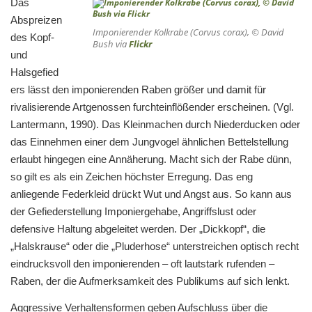
Das
Abspreizen
Imponierender Kolkrabe (
Corvus corax
), © David
des Kopf-
Bush via
Flickr
und
Halsgefied
ers lässt den imponierenden Raben größer und damit für
rivalisierende Artgenossen furchteinflößender erscheinen. (Vgl.
Lantermann, 1990). Das Kleinmachen durch Niederducken oder
das Einnehmen einer dem Jungvogel ähnlichen Bettelstellung
erlaubt hingegen eine Annäherung. Macht sich der Rabe dünn,
so gilt es als ein Zeichen höchster Erregung. Das eng
anliegende Federkleid drückt Wut und Angst aus. So kann aus
der Gefiederstellung Imponiergehabe, Angriffslust oder
defensive Haltung abgeleitet werden. Der „Dickkopf“, die
„Halskrause“ oder die „Pluderhose“ unterstreichen optisch recht
eindrucksvoll den imponierenden – oft lautstark rufenden –
Raben, der die Aufmerksamkeit des Publikums auf sich lenkt.
Aggressive Verhaltensformen geben Aufschluss über die