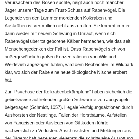
Verursachern des Bösen suchte, neigt auch noch mancher
Jäger unserer Tage zum Frust-Schuss auf Rabenvögel. Die
Legende von den Lämmer mordenden Kolkraben und
Aaskrähen ist vermutlich nicht auszurotten. Sie kommt immer
dann wieder mit neuem Schwung in Umlauf, wenn sich
Rabenvögel über tot geborene Kälber hermachen, wie das seit
Menschengedenken der Fall ist. Dass Rabenvögel sich von
außergewöhnlich großen Konzentrationen von Wild und
Weidevieh angezogen fühlen, wird dem Beobachter im Wildpark
klar, wo sich der Rabe eine neue ökologische Nische erobert
hat.
Zur „Psychose der Kolkrabenbekämpfung“ haben sicherlich die
gebietsweise auftretenden großen Schwärme von Jungvögeln
beigetragen (Schmidt, 1957). Illegale Verfolgungsaktionen durch
Aushorsten der Nestlinge, Fällen der Horstbäume, Aufstellen
von Fangeisen oder Auslegen von Giftködern führte
nachweislich zu Verlusten. Abschusslisten und Meldungen aus
der Jägerschaft bezeugen vielerorts die schrittweise Ausrottung,