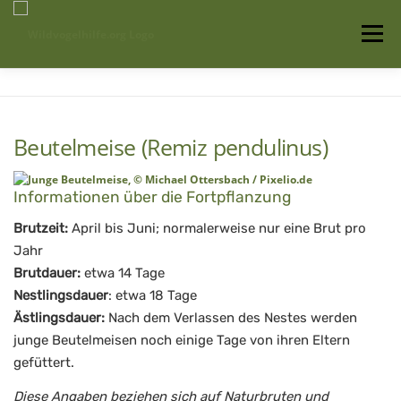
Zum
Inhalt
Menü
springen
Startseite
Über uns
Vogelwissen
Beutelmeise (Remiz pendulinus)
Auffangstationen
Informationen über die Fortpflanzung
Brutzeit:
April bis Juni; normalerweise nur eine Brut pro
Jahr
Brutdauer:
etwa 14 Tage
Nestlingsdauer
: etwa 18 Tage
Ästlingsdauer:
Nach dem Verlassen des Nestes werden
junge Beutelmeisen noch einige Tage von ihren Eltern
gefüttert.
Diese Angaben beziehen sich auf Naturbruten und