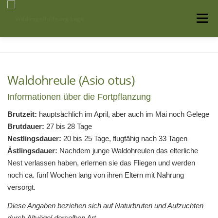
Zum
Inhalt
Menü
springen
Startseite
Über uns
Vogelwissen
Waldohreule (Asio otus)
Auffangstationen
Informationen über die Fortpflanzung
Brutzeit:
hauptsächlich im April, aber auch im Mai noch Gelege
Brutdauer:
27 bis 28 Tage
Nestlingsdauer:
20 bis 25 Tage, flugfähig nach 33 Tagen
Ästlingsdauer:
Nachdem junge Waldohreulen das elterliche
Nest verlassen haben, erlernen sie das Fliegen und werden
noch ca. fünf Wochen lang von ihren Eltern mit Nahrung
versorgt.
Diese Angaben beziehen sich auf Naturbruten und Aufzuchten
durch Altvögel derselben Art.