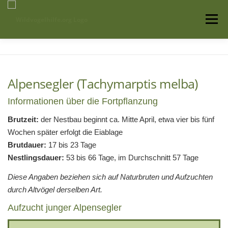
Zum
Inhalt
Menü
springen
Startseite
Über uns
Vogelwissen
Alpensegler (Tachymarptis melba)
Auffangstationen
Informationen über die Fortpflanzung
Brutzeit:
der Nestbau beginnt ca. Mitte April, etwa vier bis fünf
Wochen später erfolgt die Eiablage
Brutdauer:
17 bis 23 Tage
Nestlingsdauer:
53 bis 66 Tage, im Durchschnitt 57 Tage
Diese Angaben beziehen sich auf Naturbruten und Aufzuchten
durch Altvögel derselben Art.
Aufzucht junger Alpensegler