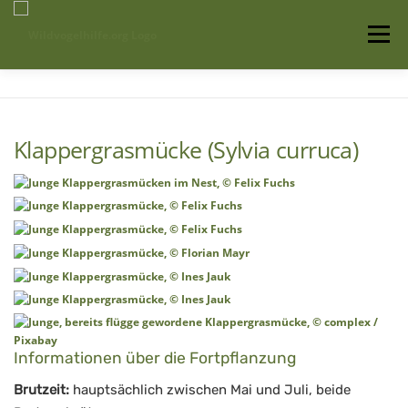
Zum
Inhalt
Menü
springen
Startseite
Über uns
Vogelwissen
Klappergrasmücke (Sylvia curruca)
Auffangstationen
Informationen über die Fortpflanzung
Brutzeit:
hauptsächlich zwischen Mai und Juli, beide