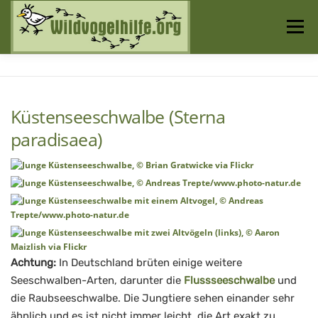
Zum
Inhalt
Menü
springen
Startseite
Über uns
Vogelwissen
Küstenseeschwalbe (Sterna
Auffangstationen
paradisaea)
Achtung:
In Deutschland brüten einige weitere
Seeschwalben-Arten, darunter die
Flussseeschwalbe
und
die Raubseeschwalbe. Die Jungtiere sehen einander sehr
ähnlich und es ist nicht immer leicht, die Art exakt zu