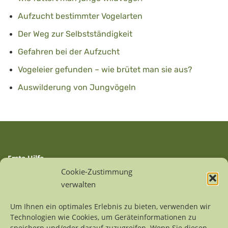
Aufzucht bestimmter Vogelarten
Der Weg zur Selbstständigkeit
Gefahren bei der Aufzucht
Vogeleier gefunden – wie brütet man sie aus?
Auswilderung von Jungvögeln
Erste Hilfe
Auffangstationen
Cookie-Zustimmung
Linksammlung
verwalten
Sitemap
Um Ihnen ein optimales Erlebnis zu bieten, verwenden wir
Technologien wie Cookies, um Geräteinformationen zu
Kontakt
speichern und/oder darauf zuzugreifen. Wenn Sie diesen