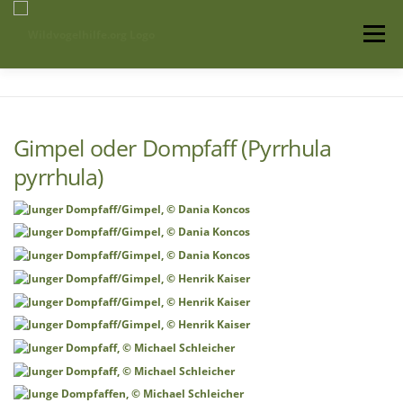
Zum
Inhalt
Menü
springen
Startseite
Über uns
Vogelwissen
Gimpel oder Dompfaff (Pyrrhula
pyrrhula)
Auffangstationen