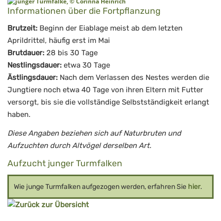
Informationen über die Fortpflanzung
Brutzeit:
Beginn der Eiablage meist ab dem letzten
Aprildrittel, häufig erst im Mai
Brutdauer:
28 bis 30 Tage
Nestlingsdauer:
etwa 30 Tage
Ästlingsdauer:
Nach dem Verlassen des Nestes werden die
Jungtiere noch etwa 40 Tage von ihren Eltern mit Futter
versorgt, bis sie die vollständige Selbstständigkeit erlangt
haben.
Diese Angaben beziehen sich auf Naturbruten und
Aufzuchten durch Altvögel derselben Art.
Aufzucht junger Turmfalken
Wie junge Turmfalken aufgezogen werden, erfahren Sie
hier
.