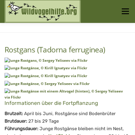
Zum
Inhalt
Menü
springen
Startseite
Über uns
Vogelwissen
Rostgans (Tadorna ferruginea)
Auffangstationen
Informationen über die Fortpflanzung
Brutzeit:
April bis Juni, Rostgänse sind Bodenbrüter
Brutdauer:
27 bis 29 Tage
Führungsdauer:
Junge Rostgänse bleiben nicht im Nest,