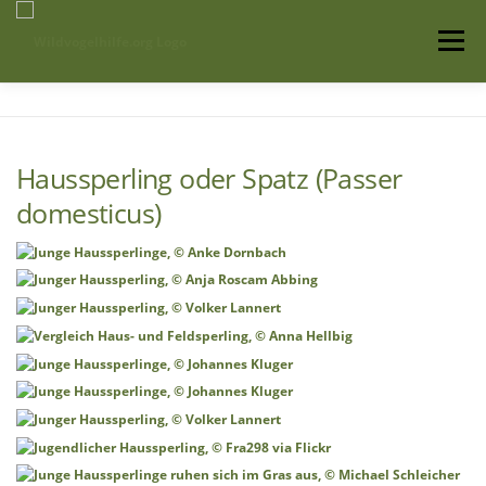
Zum
Inhalt
Menü
springen
Startseite
Über uns
Vogelwissen
Haussperling oder Spatz (Passer
Auffangstationen
domesticus)