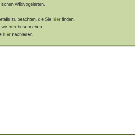
mischen Wildvogelarten.
etails zu beachten, die Sie
hier
finden.
 wir
hier
beschrieben.
ie
hier
nachlesen.