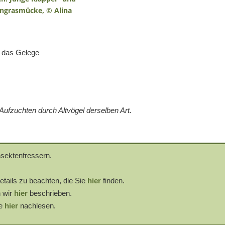
n das Gelege
ufzuchten durch Altvögel derselben Art.
sektenfressern.
etails zu beachten, die Sie
hier
finden.
 wir
hier
beschrieben.
ie
hier
nachlesen.