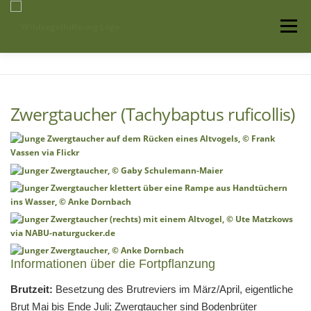
Zum
Inhalt
Menü
springen
Startseite
Über uns
Vogelwissen
Zwergtaucher (Tachybaptus ruficollis)
Auffangstationen
Informationen über die Fortpflanzung
Brutzeit:
Besetzung des Brutreviers im März/April, eigentliche
Brut Mai bis Ende Juli; Zwergtaucher sind Bodenbrüter