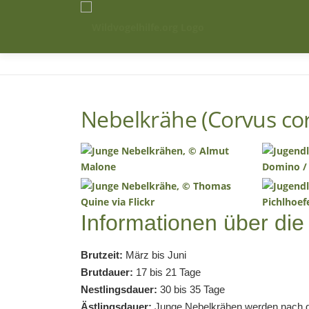
Zum
Inhalt
springen
Nebelkrähe (Corvus cor
Informationen über die
Brutzeit:
März bis Juni
Brutdauer:
17 bis 21 Tage
Nestlingsdauer:
30 bis 35 Tage
Ästlingsdauer:
Junge Nebelkrähen werden nach d