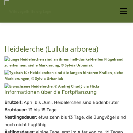
Zum
Inhalt
Menü
springen
Startseite
Über uns
Vogelwissen
Heidelerche (Lullula arborea)
Auffangstationen
Informationen über die Fortpflanzung
Brutzeit:
April bis Juni, Heidelerchen sind Bodenbrüter
Brutdauer:
13 bis 15 Tage
Nestlingsdauer:
etwa zehn bis 13 Tage; die Jungvögel sind
noch nicht flugfähig
Ästlingsdauer:
einige Tage; erst im Alter von ca. 16 Tagen