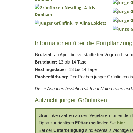
Informationen über die Fortpflanzung
Brutzeit:
ab April, bei verstädterten Vögeln oft sc
Brutdauer:
13 bis 14 Tage
Nestlingsdauer:
13 bis 14 Tage
Rachenfärbung:
Der Rachen junger Grünfinken ist
Diese Angaben beziehen sich auf Naturbruten und A
Aufzucht junger Grünfinken
Grünfinken zählen zu den Vegetariern unter den 
Tipps zur richtigen
Fütterung
finden Sie
hier
.
Bei der
Unterbringung
sind ebenfalls wichtige D