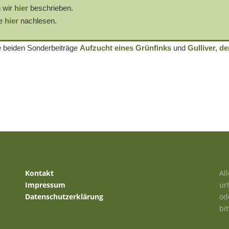
 wir
hier
beschrieben.
ie
hier
nachlesen.
e beiden Sonderbeiträge
Aufzucht eines Grünfinks
und
Gulliver, de
Kontakt
Al
Impressum
ur
Datenschutzerklärung
od
bi