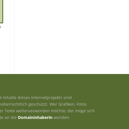
r
le Inhalte dieses Internetprojekts sind
heberrechtlich geschützt. Wer Grafiken, Fotos
er Texte weiterverwenden möchte, der möge sich
tte an die
Domaininhaberin
wenden.