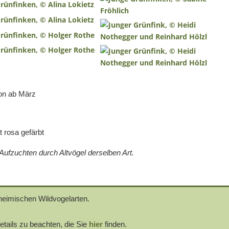
hon ab März
 rosa gefärbt
ufzuchten durch Altvögel derselben Art.
heimischen Wildvogelarten.
etails zu beachten, die Sie
hier
finden.