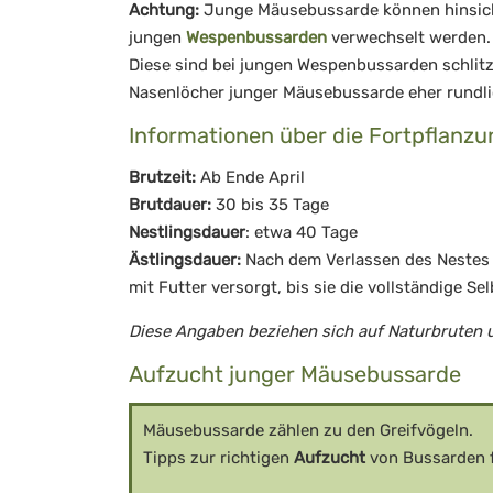
Achtung:
Junge Mäusebussarde können hinsicht
jungen
Wespenbussarden
verwechselt werden. 
Diese sind bei jungen Wespenbussarden schlitz
Nasenlöcher junger Mäusebussarde eher rundlich
Informationen über die Fortpflanzu
Brutzeit:
Ab Ende April
Brutdauer:
30 bis 35 Tage
Nestlingsdauer
: etwa 40 Tage
Ästlingsdauer:
Nach dem Verlassen des Nestes 
mit Futter versorgt, bis sie die vollständige Se
Diese Angaben beziehen sich auf Naturbruten 
Aufzucht junger Mäusebussarde
Mäusebussarde zählen zu den Greifvögeln.
Tipps zur richtigen
Aufzucht
von Bussarden f