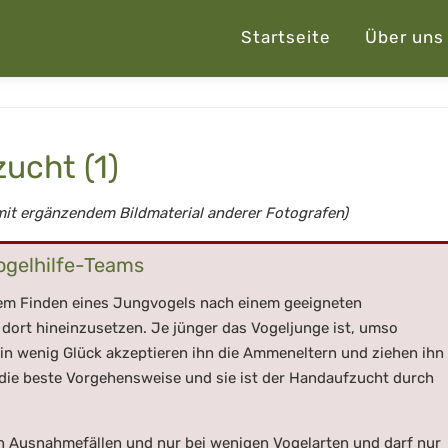
Startseite
Über uns
ucht (1)
mit ergänzendem Bildmaterial anderer Fotografen)
ogelhilfe-Teams
h dem Finden eines Jungvogels nach einem geeigneten
ort hineinzusetzen. Je jünger das Vogeljunge ist, umso
 ein wenig Glück akzeptieren ihn die Ammeneltern und ziehen ihn
s die beste Vorgehensweise und sie ist der Handaufzucht durch
en Ausnahmefällen und nur bei wenigen Vogelarten und darf nur