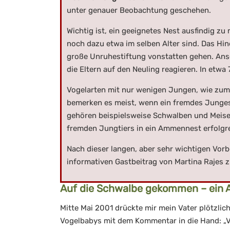
unter genauer Beobachtung geschehen.
Wichtig ist, ein geeignetes Nest ausfindig zu
noch dazu etwa im selben Alter sind. Das H
große Unruhestiftung vonstatten gehen. Ans
die Eltern auf den Neuling reagieren. In etwa 
Vogelarten mit nur wenigen Jungen, wie zum 
bemerken es meist, wenn ein fremdes Junges
gehören beispielsweise Schwalben und Meisen
fremden Jungtiers in ein Ammennest erfolgre
Nach dieser langen, aber sehr wichtigen Vor
informativen Gastbeitrag von Martina Rajes z
Auf die Schwalbe gekommen – ein 
Mitte Mai 2001 drückte mir mein Vater plötzlic
Vogelbabys mit dem Kommentar in die Hand: „