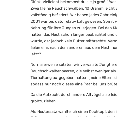
Glück, vielleicht bekommst du sie ja groß!“ Was
Zwei kleine Rauchschwalben, 10 Gramm leicht 
vollständig befiedert. Wir haben jedes Jahr ei
2001 war bis dato relativ kalt gewesen. Somit 
Nahrung für ihre Jungen zu erjagen. Bei den Kl
hatten das Nest schon länger beobachtet und d
wurde, der jedoch kein Futter mitbrachte. Verm
fielen eins nach dem anderen aus dem Nest, nur
jetzt?
Normalerweise setzten wir verwaiste Jungtier
Rauchschwalbenpaaren, die selbst weniger als 
Tierhaltung aufgegeben hatten (meine Eltern 
sodass nur noch dieses eine Paar bei uns brüte
Da die Aufzucht durch andere Altvögel also lei
großzuziehen.
Als Nestersatz wählte ich einen Kochtopf, den 