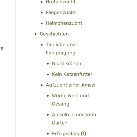
Buffalozucht
Fliegenzucht
Heimchenzucht
Geschichten
Tierliebe und
re
Fehlprägung
Nicht krähen …
Kein Katzenfutter!
Aufzucht einer Amsel
Wurm, Weib und
Gesang
d
Amseln in unserem
Garten
Erfolgsstory (1)