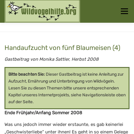
Zum
Inhalt
Menü
springen
Startseite
Über uns
Vogelwissen
Handaufzucht von fünf Blaumeisen (4)
Auffangstationen
Gastbeitrag von Monika Sattler, Herbst 2008
Bitte beachten Sie:
Dieser Gastbeitrag ist keine Anleitung zur
Aufzucht, Ernährung und Unterbringung von Wildvögeln.
Lesen Sie zu diesen Themen bitte unsere entsprechenden
Kapitel unseres Internetprojekts, siehe Navigationsleiste oben
auf der Seite.
Ende Frühjahr/Anfang Sommer 2008
Was uns jedoch immer wieder erstaunte, es gab keinerlei
„Geschwisterliebe“ unter ihnen! Es geht in so einem Gelege