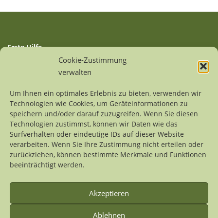
Erste Hilfe
Auffangstationen
Cookie-Zustimmung
Linksammlung
verwalten
Sitemap
Um Ihnen ein optimales Erlebnis zu bieten, verwenden wir
Technologien wie Cookies, um Geräteinformationen zu
Kontakt
speichern und/oder darauf zuzugreifen. Wenn Sie diesen
Impressum
Technologien zustimmst, können wir Daten wie das
Datenschutzerklärung
Surfverhalten oder eindeutige IDs auf dieser Website
verarbeiten. Wenn Sie Ihre Zustimmung nicht erteilen oder
zurückziehen, können bestimmte Merkmale und Funktionen
Alle Inhalte dieses Internetprojekts sind urheberrechtlich
beeinträchtigt werden.
geschützt. Wer Grafiken, Fotos oder Texte weiterverwenden
möchte, der möge sich bitte an die
Domaininhaberin
wenden.
Akzeptieren
Ablehnen