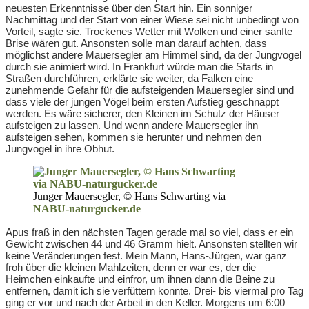
neuesten Erkenntnisse über den Start hin. Ein sonniger
Nachmittag und der Start von einer Wiese sei nicht unbedingt von
Vorteil, sagte sie. Trockenes Wetter mit Wolken und einer sanfte
Brise wären gut. Ansonsten solle man darauf achten, dass
möglichst andere Mauersegler am Himmel sind, da der Jungvogel
durch sie animiert wird. In Frankfurt würde man die Starts in
Straßen durchführen, erklärte sie weiter, da Falken eine
zunehmende Gefahr für die aufsteigenden Mauersegler sind und
dass viele der jungen Vögel beim ersten Aufstieg geschnappt
werden. Es wäre sicherer, den Kleinen im Schutz der Häuser
aufsteigen zu lassen. Und wenn andere Mauersegler ihn
aufsteigen sehen, kommen sie herunter und nehmen den
Jungvogel in ihre Obhut.
Junger Mauersegler, © Hans Schwarting via
NABU-naturgucker.de
Apus fraß in den nächsten Tagen gerade mal so viel, dass er ein
Gewicht zwischen 44 und 46 Gramm hielt. Ansonsten stellten wir
keine Veränderungen fest. Mein Mann, Hans-Jürgen, war ganz
froh über die kleinen Mahlzeiten, denn er war es, der die
Heimchen einkaufte und einfror, um ihnen dann die Beine zu
entfernen, damit ich sie verfüttern konnte. Drei- bis viermal pro Tag
ging er vor und nach der Arbeit in den Keller. Morgens um 6:00