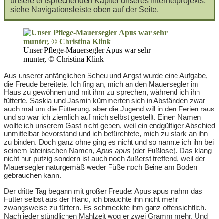
unsere entsprechenden Kapitel unseres Internetprojekts,
siehe Navigationsleiste oben auf der Seite.
Unser Pflege-Mauersegler Apus war sehr
munter, © Christina Klink
Aus unserer anfänglichen Scheu und Angst wurde eine Aufgabe,
die Freude bereitete. Ich fing an, mich an den Mauersegler im
Haus zu gewöhnen und mit ihm zu sprechen, während ich ihn
fütterte. Saskia und Jasmin kümmerten sich in Abständen zwar
auch mal um die Fütterung, aber die Jugend will in den Ferien raus
und so war ich ziemlich auf mich selbst gestellt. Einen Namen
wollte ich unserem Gast nicht geben, weil ein endgültiger Abschied
unmittelbar bevorstand und ich befürchtete, mich zu stark an ihn
zu binden. Doch ganz ohne ging es nicht und so nannte ich ihn bei
seinem lateinischen Namen,
Apus apus
(der Fußlose). Das klang
nicht nur putzig sondern ist auch noch äußerst treffend, weil der
Mauersegler naturgemäß weder Füße noch Beine am Boden
gebrauchen kann.
Der dritte Tag begann mit großer Freude: Apus apus nahm das
Futter selbst aus der Hand, ich brauchte ihn nicht mehr
zwangsweise zu füttern. Es schmeckte ihm ganz offensichtlich.
Nach jeder stündlichen Mahlzeit wog er zwei Gramm mehr. Und