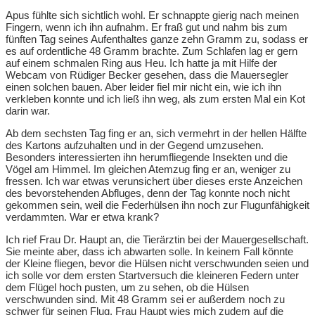
Apus fühlte sich sichtlich wohl. Er schnappte gierig nach meinen
Fingern, wenn ich ihn aufnahm. Er fraß gut und nahm bis zum
fünften Tag seines Aufenthaltes ganze zehn Gramm zu, sodass er
es auf ordentliche 48 Gramm brachte. Zum Schlafen lag er gern
auf einem schmalen Ring aus Heu. Ich hatte ja mit Hilfe der
Webcam von Rüdiger Becker gesehen, dass die Mauersegler
einen solchen bauen. Aber leider fiel mir nicht ein, wie ich ihn
verkleben konnte und ich ließ ihn weg, als zum ersten Mal ein Kot
darin war.
Ab dem sechsten Tag fing er an, sich vermehrt in der hellen Hälfte
des Kartons aufzuhalten und in der Gegend umzusehen.
Besonders interessierten ihn herumfliegende Insekten und die
Vögel am Himmel. Im gleichen Atemzug fing er an, weniger zu
fressen. Ich war etwas verunsichert über dieses erste Anzeichen
des bevorstehenden Abfluges, denn der Tag konnte noch nicht
gekommen sein, weil die Federhülsen ihn noch zur Flugunfähigkeit
verdammten. War er etwa krank?
Ich rief Frau Dr. Haupt an, die Tierärztin bei der Mauergesellschaft.
Sie meinte aber, dass ich abwarten solle. In keinem Fall könnte
der Kleine fliegen, bevor die Hülsen nicht verschwunden seien und
ich solle vor dem ersten Startversuch die kleineren Federn unter
dem Flügel hoch pusten, um zu sehen, ob die Hülsen
verschwunden sind. Mit 48 Gramm sei er außerdem noch zu
schwer für seinen Flug. Frau Haupt wies mich zudem auf die