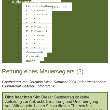
Auffangstationen
Liste der Auffangstationen
PLZ-Gebiet 0
PLZ-Gebiet 1
PLZ-Gebiet 2
PLZ-Gebiet 3
PLZ-Gebiet 4
PLZ-Gebiet 5
PLZ-Gebiet 6
PLZ-Gebiet 7
PLZ-Gebiet 8
PLZ-Gebiet 9
Österreich
Schweiz
Italien
Rettung eines Mauerseglers (3)
Gastbeitrag von Christina Klink, Sommer 2004 (mit ergänzendem
Bildmaterial weiterer Fotografen)
Bitte beachten Sie:
Dieser Gastbeitrag ist keine
Anleitung zur Aufzucht, Ernährung und Unterbringung
von Wildvögeln. Lesen Sie zu diesen Themen bitte