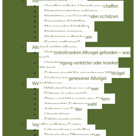
Nistmöglichkeiten
Vogelfreundliche Umgebung schaffen
Nistgelegenheiten anbieten
Nistplätze vor Fressfeinden schützen
Besondere Nisthilfen
Mauersegler-Nisthilfen
Nistkästen reinigen
Nistkästen selbst bauen
Nester entfernen?
Altvögel richtig pflegen
Verletzten/kranken Altvogel gefunden – was
nun?
Unterbringung verletzter oder kranker
Altvögel
Futterauswahl für erwachsene Wildvögel
Freilassung genesener Altvögel
Winterfütterung
Wildvögel haben es schwer
Füttern: ja oder nein?
Tipps und Infos rund ums Füttern
Artgerechte Futterauswahl
Anbieter von Futter
Literaturtipps
Erfahrungsberichte
Vogelfreundlicher Garten
Lebensräume schaffen
Biologischer Pflanzenschutz