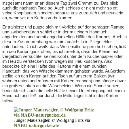
insgesamt nahm er an diesem Tag zwei Gramm zu. Das blieb
auch die nächsten Tage so. Auch schloss er nicht mehr so oft
seine Knopfaugen, sondern schaute uns zutraulich und neugierig
an, wenn wir am Karton vorbeikamen.
Er trainierte und putzte sich mit Vorliebe auf der schrägen Rampe
und zwischendurch schlief er in der mit einem Handtuch
abgedeckten und somit abgedunkelten Hälfte des Kartons. Auch in
diesem Zusammenhang war mir zunächst ein Pflegefehler
unterlaufen. Da ich weiß, dass Wellensittiche gern hell stehen, ließ
ich den Karton ganz offen, bis ich merkte, dass der Kleine fast
vergeblich versuchte, seinen Kopf unter dem Küchenpapier oder
im Heu zu verstecken (von wegen ins Heu kuscheln). Also
bedeckte ich eine Hälfte des Kartons mit einem dunklen
Handtuch, das von Wäscheklammern gehalten wurde. Außerdem
stellte ich den Karton auf den Tisch auf unserem Balkon (wir
wohnen unten und müssen mit Katzen rechnen) und hängte davor
ein großes Laken an die Wäscheleine. Wenn die Sonne schien,
bedeckte ich auch die helle Hälfte seiner Unterbringung mit einem
Handtuch und ließ nur durch die Mitte Tageslicht in den Karton
fallen.
Junger Mauersegler, © Wolfgang Fritz via
NABU-naturgucker.de