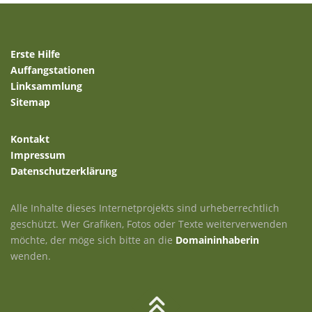
Erste Hilfe
Auffangstationen
Linksammlung
Sitemap
Kontakt
Impressum
Datenschutzerklärung
Alle Inhalte dieses Internetprojekts sind urheberrechtlich
geschützt. Wer Grafiken, Fotos oder Texte weiterverwenden
möchte, der möge sich bitte an die
Domaininhaberin
wenden.