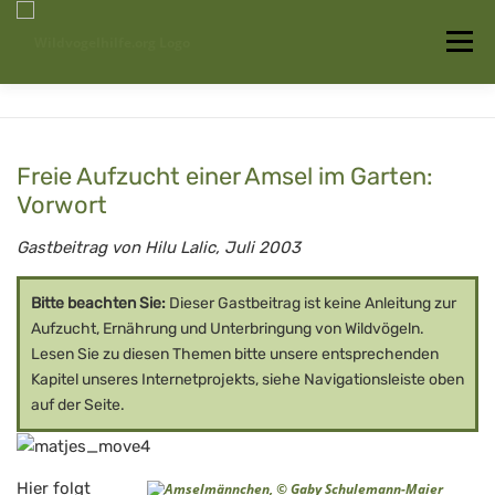
Zum
Inhalt
Menü
springen
Startseite
Über uns
Vogelwissen
Freie Aufzucht einer Amsel im Garten:
Vorwort
Auffangstationen
Gastbeitrag von Hilu Lalic, Juli 2003
Bitte beachten Sie:
Dieser Gastbeitrag ist keine Anleitung zur
Aufzucht, Ernährung und Unterbringung von Wildvögeln.
Lesen Sie zu diesen Themen bitte unsere entsprechenden
Kapitel unseres Internetprojekts, siehe Navigationsleiste oben
auf der Seite.
Hier folgt