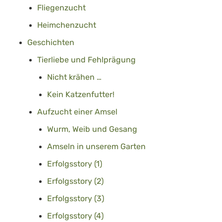
Fliegenzucht
Heimchenzucht
Geschichten
Tierliebe und Fehlprägung
Nicht krähen …
Kein Katzenfutter!
Aufzucht einer Amsel
Wurm, Weib und Gesang
Amseln in unserem Garten
Erfolgsstory (1)
Erfolgsstory (2)
Erfolgsstory (3)
Erfolgsstory (4)