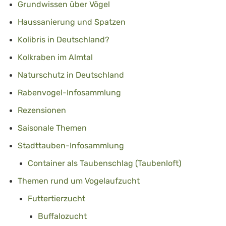
Grundwissen über Vögel
Haussanierung und Spatzen
Kolibris in Deutschland?
Kolkraben im Almtal
Naturschutz in Deutschland
Rabenvogel-Infosammlung
Rezensionen
Saisonale Themen
Stadttauben-Infosammlung
Container als Taubenschlag (Taubenloft)
Themen rund um Vogelaufzucht
Futtertierzucht
Buffalozucht