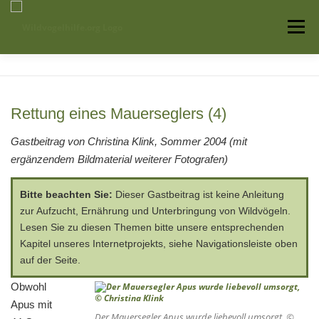
Zum
Inhalt
Menü
springen
Startseite
Über uns
Vogelwissen
Rettung eines Mauerseglers (4)
Auffangstationen
Gastbeitrag von Christina Klink, Sommer 2004 (mit
ergänzendem Bildmaterial weiterer Fotografen)
Bitte beachten Sie:
Dieser Gastbeitrag ist keine Anleitung
zur Aufzucht, Ernährung und Unterbringung von Wildvögeln.
Lesen Sie zu diesen Themen bitte unsere entsprechenden
Kapitel unseres Internetprojekts, siehe Navigationsleiste oben
auf der Seite.
Obwohl
Apus mit
Der Mauersegler Apus wurde liebevoll umsorgt, ©