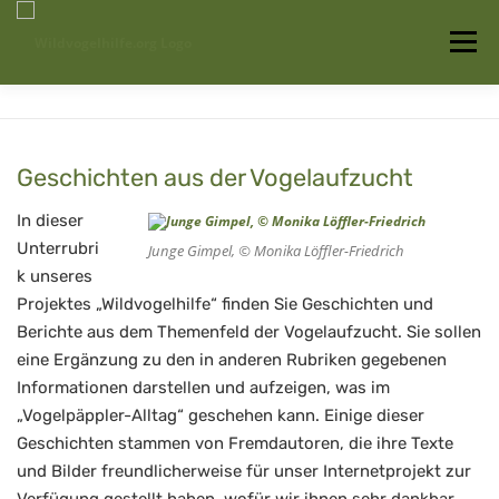
Zum
Inhalt
Menü
springen
Startseite
Über uns
Vogelwissen
Geschichten aus der Vogelaufzucht
Auffangstationen
In dieser
Unterrubri
Junge Gimpel, © Monika Löffler-Friedrich
k unseres
Projektes „Wildvogelhilfe“ finden Sie Geschichten und
Berichte aus dem Themenfeld der Vogelaufzucht. Sie sollen
eine Ergänzung zu den in anderen Rubriken gegebenen
Informationen darstellen und aufzeigen, was im
„Vogelpäppler-Alltag“ geschehen kann. Einige dieser
Geschichten stammen von Fremdautoren, die ihre Texte
und Bilder freundlicherweise für unser Internetprojekt zur