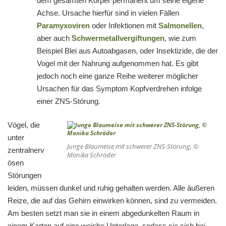
dem gesamten Körper permanent um seine eigene
Achse. Ursache hierfür sind in vielen Fällen
Paramyxoviren
oder Infektionen mit
Salmonellen
,
aber auch
Schwermetallvergiftungen
, wie zum
Beispiel Blei aus Autoabgasen, oder Insektizide, die der
Vogel mit der Nahrung aufgenommen hat. Es gibt
jedoch noch eine ganze Reihe weiterer möglicher
Ursachen für das Symptom Kopfverdrehen infolge
einer ZNS-Störung.
Vögel, die
unter
Junge Blaumeise mit schwerer ZNS-Störung, ©
zentralnerv
Monika Schröder
ösen
Störungen
leiden, müssen dunkel und ruhig gehalten werden. Alle äußeren
Reize, die auf das Gehirn einwirken können, sind zu vermeiden.
Am besten setzt man sie in einem abgedunkelten Raum in
einem Karton auf eine weiche Unterlage, sodass sie sich bei