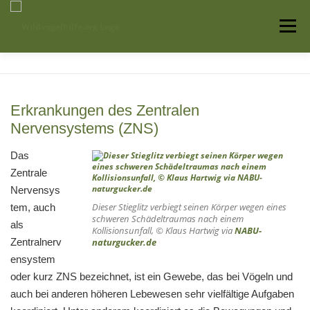
Zum
Inhalt
Menü
springen
Startseite
Über uns
Vogelwissen
Erkrankungen des Zentralen
Nervensystems (ZNS)
Auffangstationen
Das
Zentrale
Nervensys
Dieser Stieglitz verbiegt seinen Körper wegen eines
tem, auch
schweren Schädeltraumas nach einem
als
Kollisionsunfall, © Klaus Hartwig via
NABU-
Zentralnerv
naturgucker.de
ensystem
oder kurz ZNS bezeichnet, ist ein Gewebe, das bei Vögeln und
auch bei anderen höheren Lebewesen sehr vielfältige Aufgaben