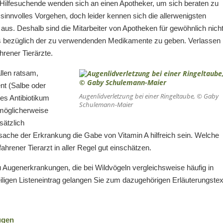
le Hilfesuchende wenden sich an einen Apotheker, um sich beraten zu
n sinnvolles Vorgehen, doch leider kennen sich die allerwenigsten
us. Deshalb sind die Mitarbeiter von Apotheken für gewöhnlich nich
pps bezüglich der zu verwendenden Medikamente zu geben. Verlassen
hrener Tierärzte.
llen ratsam,
nt (Salbe oder
Augenlidverletzung bei einer Ringeltaube, © Gaby
tes Antibiotikum
Schulemann-Maier
 möglicherweise
sätzlich
ache der Erkrankung die Gabe von Vitamin A hilfreich sein. Welche
ahrener Tierarzt in aller Regel gut einschätzen.
zu Augenerkrankungen, die bei Wildvögeln vergleichsweise häufig in
eiligen Listeneintrag gelangen Sie zum dazugehörigen Erläuterungstex
ugen