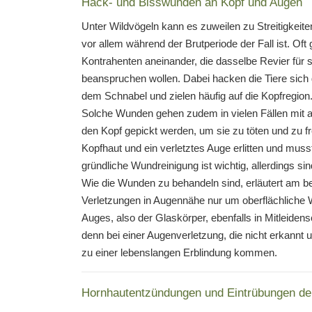
Hack- und Bisswunden an Kopf und Augen
Unter Wildvögeln kann es zuweilen zu Streitigkei
vor allem während der Brutperiode der Fall ist. Oft
Kontrahenten aneinander, die dasselbe Revier für 
beanspruchen wollen. Dabei hacken die Tiere sich 
dem Schnabel und zielen häufig auf die Kopfregio
Solche Wunden gehen zudem in vielen Fällen mit 
den Kopf gepickt werden, um sie zu töten und zu f
Kopfhaut und ein verletztes Auge erlitten und mus
gründliche Wundreinigung ist wichtig, allerdings si
Wie die Wunden zu behandeln sind, erläutert am bes
Verletzungen in Augennähe nur um oberflächliche W
Auges, also der Glaskörper, ebenfalls in Mitleiden
denn bei einer Augenverletzung, die nicht erkannt un
zu einer lebenslangen Erblindung kommen.
Hornhautentzündungen und Eintrübungen de