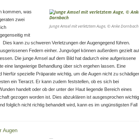
ten kommen, was
 geraten zwei
Junge Amsel mit verletztem Auge, © Anke Dornbach
sich
gegenseitig mit
n. Dies kann zu schweren Verletzungen der Augengegend führen.
ausgerissenen Federn einher. Jungvögel können außerdem gezielt au
ressen. Die junge Amsel auf dem Bild hat dadurch eine aufgerissene
ste eine langwierige Behandlung über sich ergehen lassen. Eine
nd hierfür spezielle Präparate wichtig, um die Augen nicht zu schädige
ten ein Tierarzt. Er kann zudem feststellen, ob es sich bei
unden handelt oder ob der unter der Haut liegende Bereich eines
schaft gezogen worden ist. Dies abzuklären ist ausgesprochen wichtig
d folglich nicht richtig behandelt wird, kann es im ungünstigsten Fall
r Augen