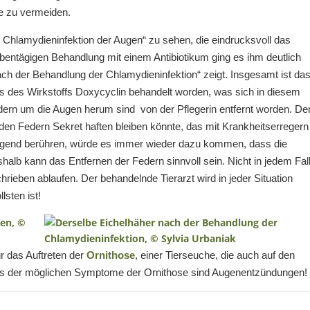
re zu vermeiden.
it Chlamydieninfektion der Augen“ zu sehen, die eindrucksvoll das
ebentägigen Behandlung mit einem Antibiotikum ging es ihm deutlich
ach der Behandlung der Chlamydieninfektion“ zeigt. Insgesamt ist da
s des Wirkstoffs Doxycyclin behandelt worden, was sich in diesem
edern um die Augen herum sind von der Pflegerin entfernt worden. De
n den Federn Sekret haften bleiben könnte, das mit Krankheitserregern
gegend berühren, würde es immer wieder dazu kommen, dass die
alb kann das Entfernen der Federn sinnvoll sein. Nicht in jedem Fal
ieben ablaufen. Der behandelnde Tierarzt wird in jeder Situation
lsten ist!
ür das Auftreten der
Ornithose
, einer Tierseuche, die auch auf den
nes der möglichen Symptome der Ornithose sind Augenentzündungen!