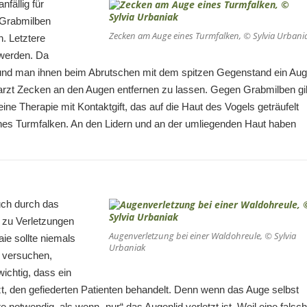
nfällig für
 Grabmilben
Zecken am Auge eines Turmfalken, © Sylvia Urbani
. Letztere
 werden. Da
ten und man ihnen beim Abrutschen mit dem spitzen Gegenstand ein Au
ierarzt Zecken an den Augen entfernen zu lassen. Gegen Grabmilben gi
e Therapie mit Kontaktgift, das auf die Haut des Vogels geträufelt
ines Turmfalken. An den Lidern und an der umliegenden Haut haben
uch durch das
 zu Verletzungen
Augenverletzung bei einer Waldohreule, © Sylvia
ie sollte niemals
Urbaniak
r versuchen,
ichtig, dass ein
zt, den gefiederten Patienten behandelt. Denn wenn das Auge selbst
e notwendig, als wenn „nur“ das Augenlid verletzt ist. Weil eine falsc