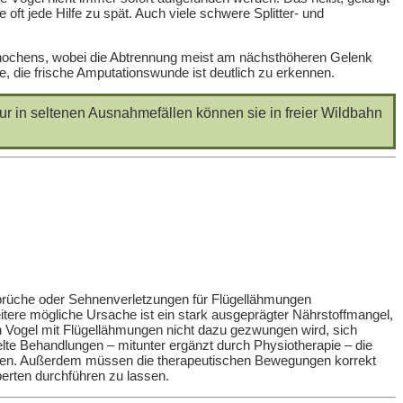
ft jede Hilfe zu spät. Auch viele schwere Splitter- und
n Knochens, wobei die Abtrennung meist am nächsthöheren Gelenk
e, die frische Amputationswunde ist deutlich zu erkennen.
ur in seltenen Ausnahmefällen können sie in freier Wildbahn
brüche oder Sehnenverletzungen für Flügellähmungen
ere mögliche Ursache ist ein stark ausgeprägter Nährstoffmangel,
ein Vogel mit Flügellähmungen nicht dazu gezwungen wird, sich
ielte Behandlungen – mitunter ergänzt durch Physiotherapie – die
rchten. Außerdem müssen die therapeutischen Bewegungen korrekt
erten durchführen zu lassen.