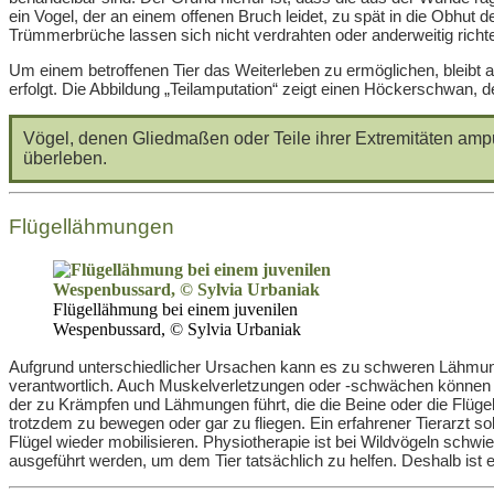
ein Vogel, der an einem offenen Bruch leidet, zu spät in die Obhut
Trümmerbrüche lassen sich nicht verdrahten oder anderweitig richt
Um einem betroffenen Tier das Weiterleben zu ermöglichen, bleibt
erfolgt. Die Abbildung „Teilamputation“ zeigt einen Höckerschwan, 
Vögel, denen Gliedmaßen oder Teile ihrer Extremitäten ampu
überleben.
Flügellähmungen
Flügellähmung bei einem juvenilen
Wespenbussard, © Sylvia Urbaniak
Aufgrund unterschiedlicher Ursachen kann es zu schweren Lähmun
verantwortlich. Auch Muskelverletzungen oder -schwächen können d
der zu Krämpfen und Lähmungen führt, die die Beine oder die Flügel 
trotzdem zu bewegen oder gar zu fliegen. Ein erfahrener Tierarzt so
Flügel wieder mobilisieren. Physiotherapie ist bei Wildvögeln sc
ausgeführt werden, um dem Tier tatsächlich zu helfen. Deshalb is