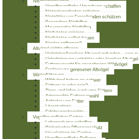
Nistmöglichkeiten
Vogelfreundliche Umgebung schaffen
Nistgelegenheiten anbieten
Nistplätze vor Fressfeinden schützen
Besondere Nisthilfen
Mauersegler-Nisthilfen
Nistkästen reinigen
Nistkästen selbst bauen
Nester entfernen?
Altvögel richtig pflegen
Verletzten/kranken Altvogel gefunden – was n
Unterbringung verletzter oder kranker Altvögel
Futterauswahl für erwachsene Wildvögel
Freilassung genesener Altvögel
Winterfütterung
Wildvögel haben es schwer
Füttern: ja oder nein?
Tipps und Infos rund ums Füttern
Artgerechte Futterauswahl
Anbieter von Futter
Literaturtipps
Erfahrungsberichte
Vogelfreundlicher Garten
Lebensräume schaffen
Biologischer Pflanzenschutz
Hauskatzen im Garten
Vogelfreundliche Balkone