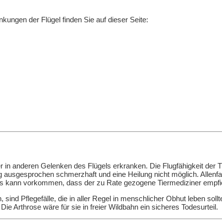
ungen der Flügel finden Sie auf dieser Seite:
r in anderen Gelenken des Flügels erkranken. Die Flugfähigkeit der T
ufig ausgesprochen schmerzhaft und eine Heilung nicht möglich. Allen
 Es kann vorkommen, dass der zu Rate gezogene Tiermediziner empfieh
 sind Pflegefälle, die in aller Regel in menschlicher Obhut leben sollte
Arthrose wäre für sie in freier Wildbahn ein sicheres Todesurteil.