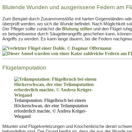
Blutende Wunden und ausgerissene Federn am Fl
Zum Beispiel durch Zusammenstöße mit harten Gegenständen oder du
überprüft werden, wo sich die Wunde befindet. Nach Möglichkeit so
Der Pfleger sollte zunächst die
Blutung stillen
und den Flügel ruhig
es beispielsweise durch Säugetierangriffe geschehen kann, können 
Angriffs zu werden. Es kann lange dauern, bis die Federn nachgew
Flügelamputation
Teilamputation: Flügelbruch bei einem
Höckerschwan, der eine Teilamputation
erforderlich machte, © Andrea Krüger-
Wiegand
Mitunter sind Flügelverletzungen und Knochenbrüche derart schwerw
behandelbar sind. Der Grund hierfür ist, dass die aus der Wunde ra