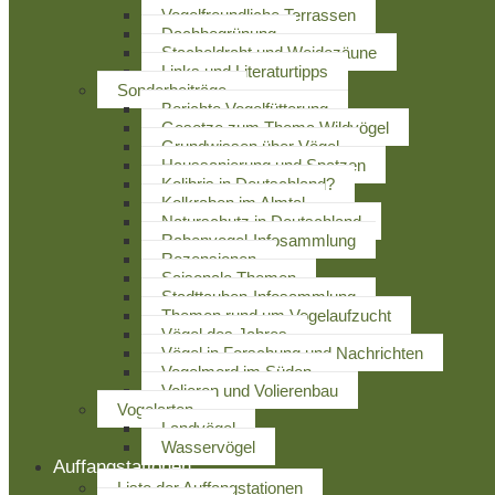
Vogelfreundliche Terrassen
Dachbegrünung
Stacheldraht und Weidezäune
Links und Literaturtipps
Sonderbeiträge
Berichte Vogelfütterung
Gesetze zum Thema Wildvögel
Grundwissen über Vögel
Haussanierung und Spatzen
Kolibris in Deutschland?
Kolkraben im Almtal
Naturschutz in Deutschland
Rabenvogel-Infosammlung
Rezensionen
Saisonale Themen
Stadttauben-Infosammlung
Themen rund um Vogelaufzucht
Vögel des Jahres
Vögel in Forschung und Nachrichten
Vogelmord im Süden
Volieren und Volierenbau
Vogelarten
Landvögel
Wasservögel
Auffangstationen
Liste der Auffangstationen