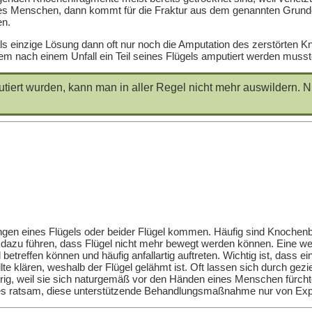
 des Menschen, dann kommt für die Fraktur aus dem genannten Grunde o
en.
 als einzige Lösung dann oft nur noch die Amputation des zerstörte
dem nach einem Unfall ein Teil seines Flügels amputiert werden musst
tiert wurden, kann man in aller Regel nicht mehr auswildern. N
gen eines Flügels oder beider Flügel kommen. Häufig sind Knochen
azu führen, dass Flügel nicht mehr bewegt werden können. Eine weit
betreffen können und häufig anfallartig auftreten. Wichtig ist, dass 
llte klären, weshalb der Flügel gelähmt ist. Oft lassen sich durch gez
hwierig, weil sie sich naturgemäß vor den Händen eines Menschen fü
t es ratsam, diese unterstützende Behandlungsmaßnahme nur von Exp