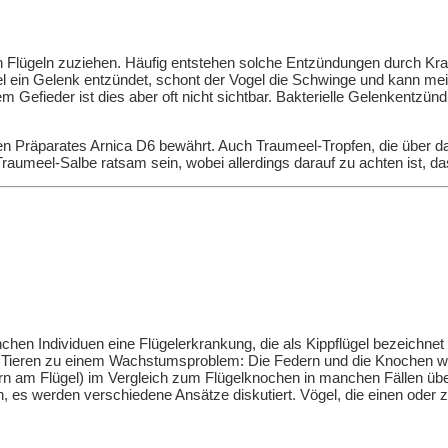
 Flügeln zuziehen. Häufig entstehen solche Entzündungen durch Kra
l ein Gelenk entzündet, schont der Vogel die Schwinge und kann meis
m Gefieder ist dies aber oft nicht sichtbar. Bakterielle Gelenkentzünd
en Präparates Arnica D6 bewährt. Auch Traumeel-Tropfen, die über d
meel-Salbe ratsam sein, wobei allerdings darauf zu achten ist, dass
n Individuen eine Flügelerkrankung, die als Kippflügel bezeichnet wi
 den Tieren zu einem Wachstumsproblem: Die Federn und die Knochen
 am Flügel) im Vergleich zum Flügelknochen in manchen Fällen überp
es werden verschiedene Ansätze diskutiert. Vögel, die einen oder zwei