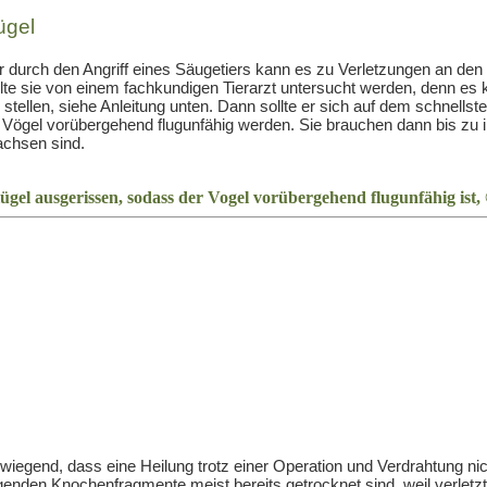
ügel
rch den Angriff eines Säugetiers kann es zu Verletzungen an den F
llte sie von einem fachkundigen Tierarzt untersucht werden, denn es 
 stellen, siehe Anleitung unten. Dann sollte er sich auf dem schnell
Vögel vorübergehend flugunfähig werden. Sie brauchen dann bis zu i
achsen sind.
iegend, dass eine Heilung trotz einer Operation und Verdrahtung nic
genden Knochenfragmente meist bereits getrocknet sind, weil verletz