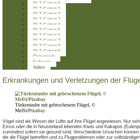
PLZ-Gebiet 0
PLZ-Gebiet 1
PLZ-Gebiet 2
PLZ-Gebiet 3
PLZ-Gebiet 4
PLZ-Gebiet 5
PLZ-Gebiet 6
PLZ-Gebiet 7
PLZ-Gebiet 8
PLZ-Gebiet 9
Österreich
Schweiz
Italien
Erkrankungen und Verletzungen der Flüge
Türkentaube mit gebrochenem Flügel, ©
MelSi/
Pixabay
Vögel sind als Wesen der Lüfte auf ihre Flügel angewiesen. Nur se
Emus oder die in Neuseeland lebenden Kiwis und Kakapos (Eulenpapag
zumindest sofern sie gesund sind. Verschiedene Ursachen können d
die die Flügel betreffen und zu Flugproblemen oder zur vollständig