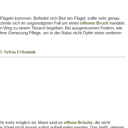
lügeln kommen. Befindet sich Blut am Flügel, sollte sehr genau
könnte sich im ungünstigsten Fall um einen
offenen Bruch
handeln.
sten Weg zu einem Tierarzt begeben. Bei ausgerissenen Federn, wie
hrer Genesung Pflege, um in der Natur nicht Opfer eines weiteren
ht mehr möglich ist. Meist sind es
offene Brüche
, die nicht
te Vögel nicht immer sofort aufgefunden werden. Das heißt, gelangt