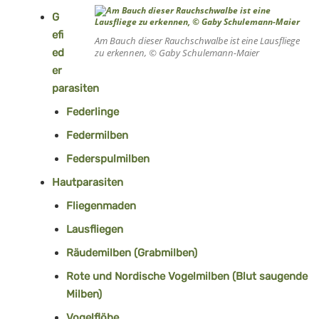
G
efi
Am Bauch dieser Rauchschwalbe ist eine Lausfliege
ed
zu erkennen, © Gaby Schulemann-Maier
er
parasiten
Federlinge
Federmilben
Federspulmilben
Hautparasiten
Fliegenmaden
Lausfliegen
Räudemilben (Grabmilben)
Rote und Nordische Vogelmilben (Blut saugende
Milben)
Vogelflöhe