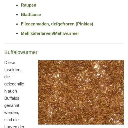
Raupen
Blattläuse
Fliegenmaden, tiefgefroren (Pinkies)
Mehlkäferlarven/Mehlwürmer
Buffalowürmer
Diese
Insekten,
die
gelegentlic
h auch
Buffalos
genannt
werden,
sind die
Larven der