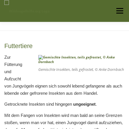
Zum
Inhalt
Menü
springen
Startseite
Über uns
Vogelwissen
Futtertiere
Auffangstationen
Zur
Fütterung
Gemischte Insekten, teils gefrostet, © Anke Dornbach
und
Aufzucht
von Jungvögeln eignen sich sowohl lebend gefangene als auch
lebende oder gefrorene Insekten aus dem Handel.
Getrocknete Insekten sind hingegen
ungeeignet
.
Mit dem Fangen von Insekten wird man bald an seine Grenzen
stoßen, wenn man vor hat, einen Jungvogel damit aufzuziehen,