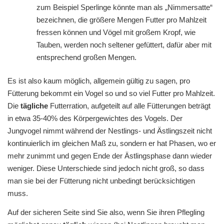
zum Beispiel Sperlinge könnte man als „Nimmersatte“
bezeichnen, die größere Mengen Futter pro Mahlzeit
fressen können und Vögel mit großem Kropf, wie
Tauben, werden noch seltener gefüttert, dafür aber mit
entsprechend großen Mengen.
Es ist also kaum möglich, allgemein gültig zu sagen, pro
Fütterung bekommt ein Vogel so und so viel Futter pro Mahlzeit.
Die
tägliche
Futterration, aufgeteilt auf alle Fütterungen beträgt
in etwa 35-40% des Körpergewichtes des Vogels. Der
Jungvogel nimmt während der Nestlings- und Ästlingszeit nicht
kontinuierlich im gleichen Maß zu, sondern er hat Phasen, wo er
mehr zunimmt und gegen Ende der Ästlingsphase dann wieder
weniger. Diese Unterschiede sind jedoch nicht groß, so dass
man sie bei der Fütterung nicht unbedingt berücksichtigen
muss.
Auf der sicheren Seite sind Sie also, wenn Sie ihren Pflegling