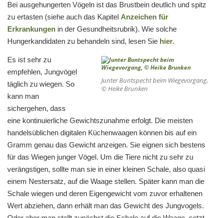
Bei ausgehungerten Vögeln ist das Brustbein deutlich und spitz
zu ertasten (siehe auch das Kapitel
Anzeichen für
Erkrankungen
in der Gesundheitsrubrik). Wie solche
Hungerkandidaten zu behandeln sind, lesen Sie
hier
.
Es ist sehr zu
empfehlen, Jungvögel
Junter Buntspecht beim Wiegevorgang,
täglich zu wiegen. So
© Heike Brunken
kann man
sichergehen, dass
eine kontinuierliche Gewichtszunahme erfolgt. Die meisten
handelsüblichen digitalen Küchenwaagen können bis auf ein
Gramm genau das Gewicht anzeigen. Sie eignen sich bestens
für das Wiegen junger Vögel. Um die Tiere nicht zu sehr zu
verängstigen, sollte man sie in einer kleinen Schale, also quasi
einem Nestersatz, auf die Waage stellen. Später kann man die
Schale wiegen und deren Eigengewicht vom zuvor erhaltenen
Wert abziehen, dann erhält man das Gewicht des Jungvogels.
Oder aber man stellt zunächst die Schale auf die Waage, setzt