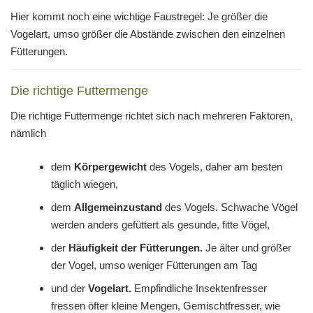
Hier kommt noch eine wichtige Faustregel: Je größer die
Vogelart, umso größer die Abstände zwischen den einzelnen
Fütterungen.
Die richtige Futtermenge
Die richtige Futtermenge richtet sich nach mehreren Faktoren,
nämlich
dem
Körpergewicht
des Vogels, daher am besten
täglich wiegen,
dem
Allgemeinzustand
des Vogels. Schwache Vögel
werden anders gefüttert als gesunde, fitte Vögel,
der
Häufigkeit der Fütterungen.
Je älter und größer
der Vogel, umso weniger Fütterungen am Tag
und der
Vogelart.
Empfindliche Insektenfresser
fressen öfter kleine Mengen, Gemischtfresser, wie