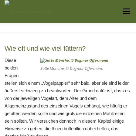
Zum
Inhalt
Menü
springen
Startseite
Über uns
Vogelwissen
Wie oft und wie viel füttern?
Auffangstationen
Diese
beiden
Satte Mönche, © Dagmar Offermann
Fragen
stellen sich einem „Vogelpäppler“ sehr bald, aber sie sind leider
äußerst schwierig zu beantworten. Der Grund dafür ist, dass es
von der jeweiligen Vogelart, dem Alter und dem
Allgemeinzustand des einzelnen Vogels abhängt, wie häufig er
gefüttert werden sollte und wie groß die einzelnen Mahlzeiten
sein sollten. Wir versuchen dennoch in diesem Kapitel einige
Hinweise zu geben, die Ihnen hoffentlich dabei helfen, das