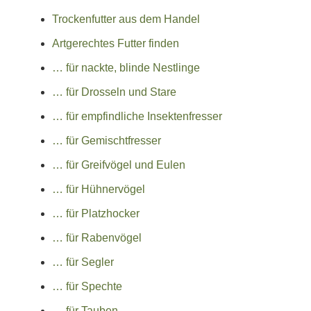
Trockenfutter aus dem Handel
Artgerechtes Futter finden
… für nackte, blinde Nestlinge
… für Drosseln und Stare
… für empfindliche Insektenfresser
… für Gemischtfresser
… für Greifvögel und Eulen
… für Hühnervögel
… für Platzhocker
… für Rabenvögel
… für Segler
… für Spechte
… für Tauben