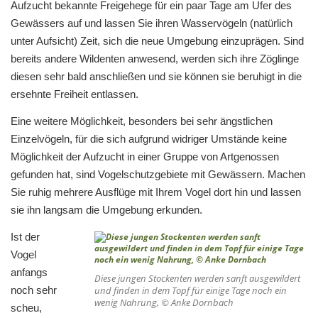
Aufzucht bekannte Freigehege für ein paar Tage am Ufer des
Gewässers auf und lassen Sie ihren Wasservögeln (natürlich
unter Aufsicht) Zeit, sich die neue Umgebung einzuprägen. Sind
bereits andere Wildenten anwesend, werden sich ihre Zöglinge
diesen sehr bald anschließen und sie können sie beruhigt in die
ersehnte Freiheit entlassen.
Eine weitere Möglichkeit, besonders bei sehr ängstlichen
Einzelvögeln, für die sich aufgrund widriger Umstände keine
Möglichkeit der Aufzucht in einer Gruppe von Artgenossen
gefunden hat, sind Vogelschutzgebiete mit Gewässern. Machen
Sie ruhig mehrere Ausflüge mit Ihrem Vogel dort hin und lassen
sie ihn langsam die Umgebung erkunden.
Ist der
Vogel
anfangs
Diese jungen Stockenten werden sanft ausgewildert
noch sehr
und finden in dem Topf für einige Tage noch ein
wenig Nahrung, © Anke Dornbach
scheu,