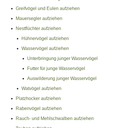
Greifvögel und Eulen aufziehen
Mauersegler aufziehen
Nestflüchter aufziehen
Hühnervögel aufziehen
Wasservögel aufziehen
Unterbringung junger Wasservögel
Futter für junge Wasservögel
Auswilderung junger Wasservögel
Watvögel aufziehen
Platzhocker aufziehen
Rabenvögel aufziehen
Rauch- und Mehlschwalben aufziehen