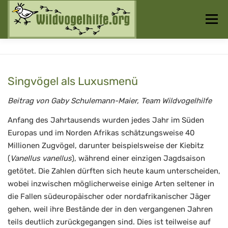
Zum
Inhalt
Menü
springen
Startseite
Über uns
Vogelwissen
Singvögel als Luxusmenü
Auffangstationen
Beitrag von Gaby Schulemann-Maier, Team Wildvogelhilfe
Anfang des Jahrtausends wurden jedes Jahr im Süden
Europas und im Norden Afrikas schätzungsweise 40
Millionen Zugvögel, darunter beispielsweise der Kiebitz
(
Vanellus vanellus
), während einer einzigen Jagdsaison
getötet. Die Zahlen dürften sich heute kaum unterscheiden,
wobei inzwischen möglicherweise einige Arten seltener in
die Fallen südeuropäischer oder nordafrikanischer Jäger
gehen, weil ihre Bestände der in den vergangenen Jahren
teils deutlich zurückgegangen sind. Dies ist teilweise auf