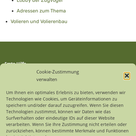
Lobby der Zugvögel
Adressen zum Thema
Volieren und Volierenbau
Erste Hilfe
Auffangstationen
Cookie-Zustimmung
Linksammlung
verwalten
Sitemap
Um Ihnen ein optimales Erlebnis zu bieten, verwenden wir
Technologien wie Cookies, um Geräteinformationen zu
Kontakt
speichern und/oder darauf zuzugreifen. Wenn Sie diesen
Impressum
Technologien zustimmst, können wir Daten wie das
Datenschutzerklärung
Surfverhalten oder eindeutige IDs auf dieser Website
verarbeiten. Wenn Sie Ihre Zustimmung nicht erteilen oder
zurückziehen, können bestimmte Merkmale und Funktionen
Alle Inhalte dieses Internetprojekts sind urheberrechtlich