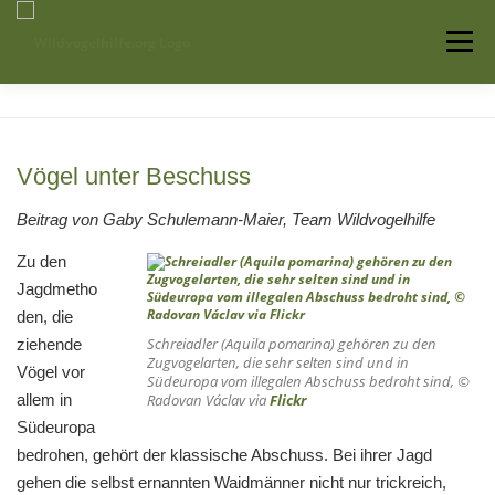
Zum
Inhalt
Menü
springen
Startseite
Über uns
Vogelwissen
Vögel unter Beschuss
Auffangstationen
Beitrag von Gaby Schulemann-Maier, Team Wildvogelhilfe
Zu den
Jagdmetho
den, die
Schreiadler (
Aquila pomarina
) gehören zu den
ziehende
Zugvogelarten, die sehr selten sind und in
Vögel vor
Südeuropa vom illegalen Abschuss bedroht sind, ©
allem in
Radovan Václav via
Flickr
Südeuropa
bedrohen, gehört der klassische Abschuss. Bei ihrer Jagd
gehen die selbst ernannten Waidmänner nicht nur trickreich,