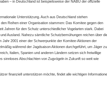
haben – in Deutschland ist beispielsweise der NABU der offizielle
nternationale Unterstützung. Auch aus Deutschland stehen
aus den Reihen einer Organisation stammen: Das Komitee gegen den
it Jahren für den Schutz unterschiedlicher Vogelarten stark. Dabei
- und Ausland. Nahezu sämtliche Schutzbemühungen reichen über di
m Jahr 2001 einer der Schwerpunkte der Komitee-Aktionen der
elmäßig während der Jagdsaison Aktionen durchgeführt, um Jäger zu
eich, Italien, Spanien und anderen Ländern setzen sich freiwillige
res sinnloses Abschlachten von Zugvögeln in Zukunft so weit wie
zer finanziell unterstützen möchte, findet alle wichtigen Information